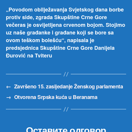
„Povodom obilježavanja Svjetskog dana borbe
protiv side, zgrada Skupštine Crne Gore
večeras je osvijetljena crvenom bojom. Stojimo
uz naše građanke i građane koji se bore sa
ovom teškom bolešću“, napisala je
predsjednica Skupštine Crne Gore Danijela
Đurović na Tviteru
←
Završeno 15. zasijedanje Ženskog parlamenta
→
Otvorena Srpska kuća u Beranama
Оставите одговор