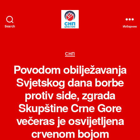
Search
Изборник
СНП
Категорије
СНП
Povodom obilježavanja
Svjetskog dana borbe
protiv side, zgrada
Skupštine Crne Gore
večeras je osvijetljena
crvenom bojom