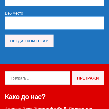
Веб место
Претрага
за:
Како до нас?
Адреса:
Вака Ђуровића бр.5, Подгорица