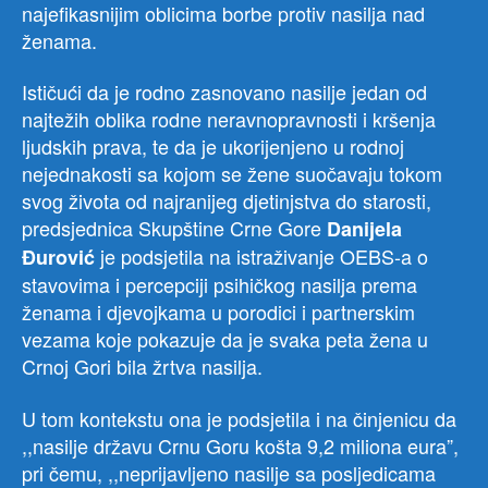
najefikasnijim oblicima borbe protiv nasilja nad
ženama.
Ističući da je rodno zasnovano nasilje jedan od
najtežih oblika rodne neravnopravnosti i kršenja
ljudskih prava, te da je ukorijenjeno u rodnoj
nejednakosti sa kojom se žene suočavaju tokom
svog života od najranijeg djetinjstva do starosti,
predsjednica Skupštine Crne Gore
Danijela
je podsjetila na istraživanje OEBS-a o
Đurović
stavovima i percepciji psihičkog nasilja prema
ženama i djevojkama u porodici i partnerskim
vezama koje pokazuje da je svaka peta žena u
Crnoj Gori bila žrtva nasilja.
U tom kontekstu ona je podsjetila i na činjenicu da
,,nasilje državu Crnu Goru košta 9,2 miliona eura”,
pri čemu, ,,neprijavljeno nasilje sa posljedicama