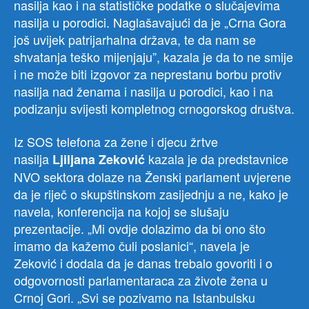
nasilja kao i na statističke podatke o slučajevima
nasilja u porodici. Naglašavajući da je „Crna Gora
još uvijek patrijarhalna država, te da nam se
shvatanja teško mijenjaju”, kazala je da to ne smije
i ne može biti izgovor za neprestanu borbu protiv
nasilja nad ženama i nasilja u porodici, kao i na
podizanju svijesti kompletnog crnogorskog društva.
Iz SOS telefona za žene i djecu žrtve
nasilja
kazala je da predstavnice
Ljiljana
Zeković
NVO sektora dolaze na Ženski parlament uvjerene
da je riječ o skupštinskom zasijednju a ne, kako je
navela, konferencija na kojoj se slušaju
prezentacije. „Mi ovdje dolazimo da bi ono što
imamo da kažemo čuli poslanici“, navela je
Zeković i dodala da je danas trebalo govoriti i o
odgovornosti parlamentaraca za živote žena u
Crnoj Gori. „Svi se pozivamo na Istanbulsku