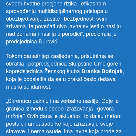
sveobuhvatne procjene rizika i efikasnom
sprovođenju multidisciplinarnog pristupa u
obezbjeđivanju zaštite i bezbjednosti svim
žrtvama, te povećati nivo javne svijesti o nasilju
nad ženama i nasilju u porodici”, precizirala je
predsjednica Đurović.
Tokom današnjeg zasijedanja, prisutnima se
obratila i potpredsjednica Skupštine Crne gore i
kopredsjednica Ženskog kluba
,
Branka Bošnjak
koja je podsjetila da se u praksi često dešava
muška solidarnost.
„Skrenuću pažnju i na verbalno nasilje. Gdje je
granica između slobode izražavanja i govora
mržnje? Ovih dana je aktuelno i to da su metom
postale i ambasadorke koje izražavaju svoje
stavove. I nema osude, ima javne koja prođe za