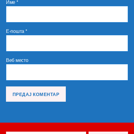
Име
*
Е-пошта
*
Веб место