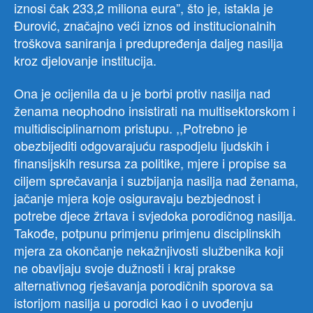
iznosi čak 233,2 miliona eura”, što je, istakla je
Đurović, značajno veći iznos od institucionalnih
troškova saniranja i predupređenja daljeg nasilja
kroz djelovanje institucija.
Ona je ocijenila da u je borbi protiv nasilja nad
ženama neophodno insistirati na multisektorskom i
multidisciplinarnom pristupu. ,,Potrebno je
obezbijediti odgovarajuću raspodjelu ljudskih i
finansijskih resursa za politike, mjere i propise sa
ciljem sprečavanja i suzbijanja nasilja nad ženama,
jačanje mjera koje osiguravaju bezbjednost i
potrebe djece žrtava i svjedoka porodičnog nasilja.
Takođe, potpunu primjenu primjenu disciplinskih
mjera za okončanje nekažnjivosti službenika koji
ne obavljaju svoje dužnosti i kraj prakse
alternativnog rješavanja porodičnih sporova sa
istorijom nasilja u porodici kao i o uvođenju