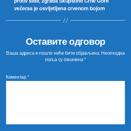
protiv side, zgrada Skupštine Crne Gore
večeras je osvijetljena crvenom bojom
Оставите одговор
Ваша адреса е-поште неће бити објављена.
Неопходна
поља су означена
*
Коментар
*