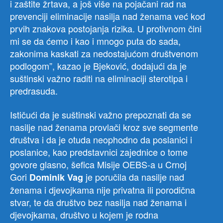
i zaštite žrtava, a još više na pojačani rad na
prevenciji eliminacije nasilja nad ženama već kod
prvih znakova postojanja rizika. U protivnom čini
mi se da ćemo i kao i mnogo puta do sada,
zakonima kaskati za nedostajućom društvenom
podlogom”, kazao je Bjeković, dodajući da je
suštinski važno raditi na eliminaciji sterotipa i
predrasuda.
Ističući da je suštinski važno prepoznati da se
nasilje nad ženama provlači kroz sve segmente
društva i da je otuda neophodno da poslanici i
poslanice, kao predstavnici zajednice o tome
govore glasno, šefica Misije OEBS-a u Crnoj
Gori
je poručila da nasilje nad
Dominik Vag
ženama i djevojkama nije privatna ili porodična
stvar, te da društvo bez nasilja nad ženama i
djevojkama, društvo u kojem je rodna