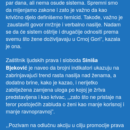
par dana, ali nema osude sistema. Spremni smo
da mijenjamo zakone i zato je važno da kao
krivično djelo definišemo femicid. Takođe, važno je
zaustaviti govor mržnje i verbalno nasilje. Nadam
se da će sistem oštrije i drugačije odnositi prema
svemu što žene doživljavaju u Crnoj Gori“, kazala
je ona.
Zaštitnik ljudskih prava i sloboda
Siniša
je naveo da brojni indikatori ukazuju na
Bjeković
zabrinjavajući trend rasta nasilja nad ženama, a
dodatno brine, kako je kazao, i nerijetko
zabilježena zamjena uloga po kojoj je žrtva
predstavljena i kao krivac, ,,zato što ne pristaje na
teror postojećih zabluda o ženi kao manje korisnoj i
manje ravnopravnoj”.
,,Pozivam na odlučnu akciju u cilju promocije prava