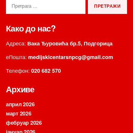
Претрага
за:
Како до нас?
Адреса:
Вака Ђуровића бр.5, Подгорица
еПошта:
medijskicentarsnpcg@gmail.com
Телефон:
020 682 570
Архиве
април 2026
март 2026
фебруар 2026
јануар 2026