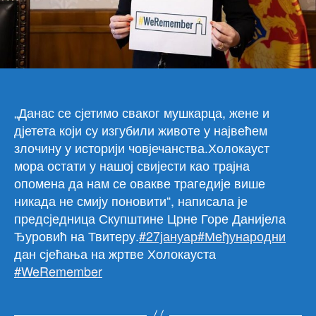
СЈ
НА
ЖР
ХО
„Данас се сјетимо сваког мушкарца, жене и
дјетета који су изгубили животе у највећем
злочину у историји човјечанства.Холокауст
мора остати у нашој свијести као трајна
опомена да нам се овакве трагедије више
никада не смију поновити“, написала је
предсједница Скупштине Црне Горе Данијела
Ђуровић на Твитеру.
#27јануар
#Међународни
дан сјећања на жртве Холокауста
#WeRemember