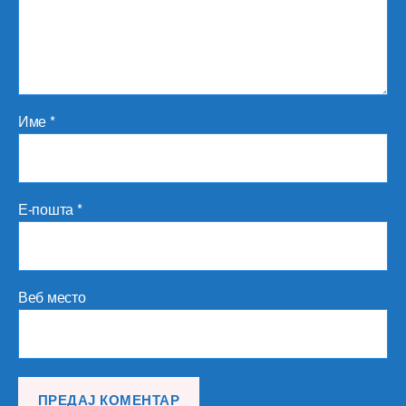
Име
*
Е-пошта
*
Веб место