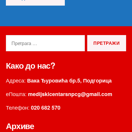
Претрага
за:
Како до нас?
Адреса:
Вака Ђуровића бр.5, Подгорица
еПошта:
medijskicentarsnpcg@gmail.com
Телефон:
020 682 570
Архиве