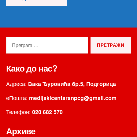
Претрага
за:
Како до нас?
Адреса:
Вака Ђуровића бр.5, Подгорица
еПошта:
medijskicentarsnpcg@gmail.com
Телефон:
020 682 570
Архиве