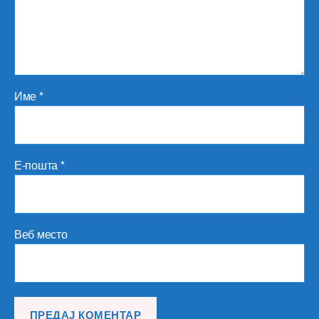
Име
*
Е-пошта
*
Веб место