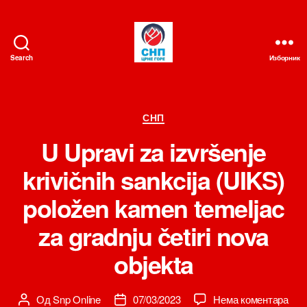
Search
Изборник
СНП
Категорије
СНП
U Upravi za izvršenje
krivičnih sankcija (UIKS)
položen kamen temeljac
za gradnju četiri nova
objekta
на
Од
Snp Online
07/03/2023
Нема коментара
Аутор
Датум