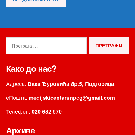
Претрага
за:
Како до нас?
Адреса:
Вака Ђуровића бр.5, Подгорица
еПошта:
medijskicentarsnpcg@gmail.com
Телефон:
020 682 570
Архиве