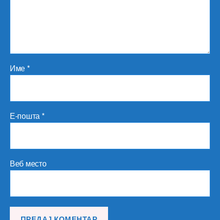
Име
*
Е-пошта
*
Веб место