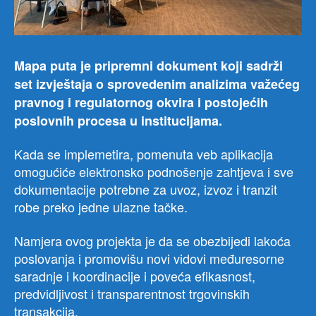
Mapa puta je pripremni dokument koji sadrži
set izvještaja o sprovedenim analizima važećeg
pravnog i regulatornog okvira i postojećih
poslovnih procesa u institucijama.
Kada se implemetira, pomenuta veb aplikacija
omogućiće elektronsko podnošenje zahtjeva i sve
dokumentacije potrebne za uvoz, izvoz i tranzit
robe preko jedne ulazne tačke.
Namjera ovog projekta je da se obezbijedi lakoća
poslovanja i promovišu novi vidovi međuresorne
saradnje i koordinacije i poveća efikasnost,
predvidljivost i transparentnost trgovinskih
transakcija.