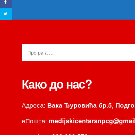
Претрага
за:
Како до нас?
Адреса:
Вака Ђуровића бр.5, Подг
еПошта:
medijskicentarsnpcg@gmai