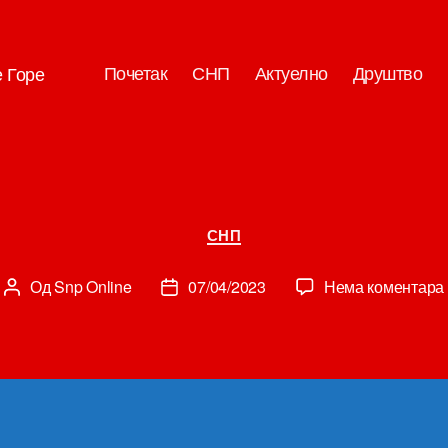
Почетак
СНП
Актуелно
Друштво
е Горе
Категорије
СНП
Од
Snp Online
07/04/2023
Нема коментара
Аутор
Датум
чланка
чланка