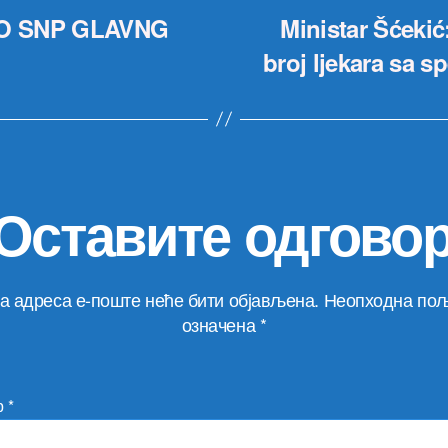
O SNP GLAVNG
Ministar Šćekić
broj ljekara sa sp
Оставите одгово
а адреса е-поште неће бити објављена.
Неопходна пољ
означена
*
р
*