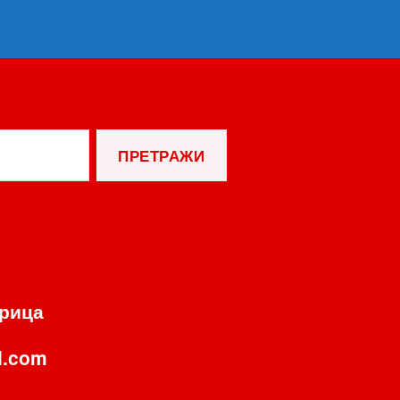
орица
l.com