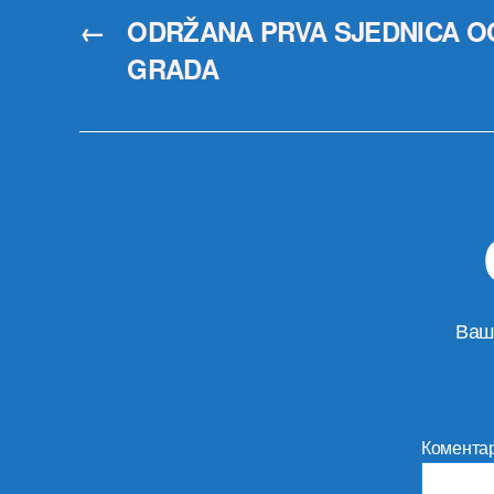
←
ODRŽANA PRVA SJEDNICA O
GRADA
Ваш
Комента