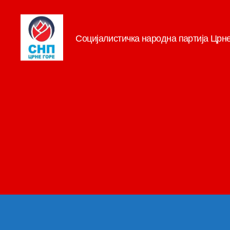
Социјалистичка народна партија Црн
СНП