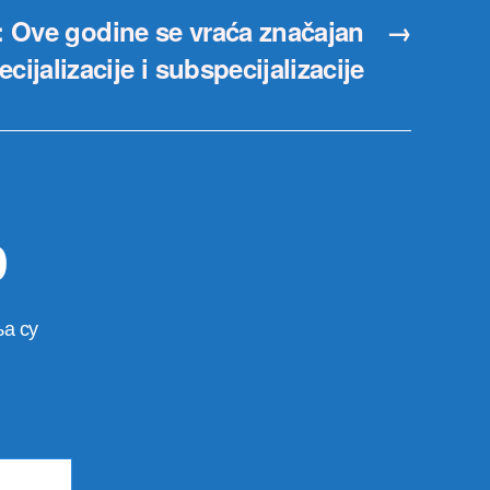
: Ove godine se vraća značajan
→
ecijalizacije i subspecijalizacije
р
а су