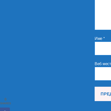
Име
*
Веб мес
0
SHARES