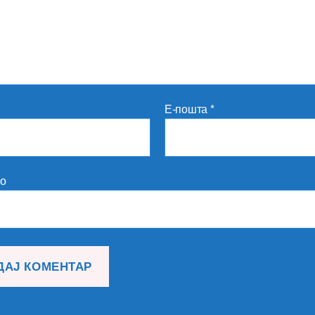
Е-пошта
*
то