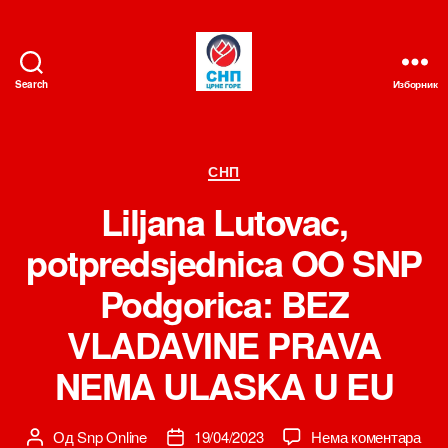
Search
Изборник
СНП
Категорије
СНП
Liljana Lutovac,
potpredsjednica OO SNP
Podgorica: BEZ
VLADAVINE PRAVA
NEMA ULASKA U EU
на
Од
Snp Online
19/04/2023
Нема коментара
Аутор
Датум