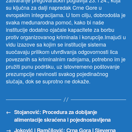
su ključna za dalji napredak Crne Gore u
evropskim integracijama. U tom cilju, dobrodošla je
svaka međunarodna pomoć, kako bi naše
institucije dodatno ojačale kapacitete za borbu
protiv organizovanog kriminala i korupcije.Imajući u
vidu izazove sa kojim se institucije sistema
suočavaju prilikom utvrđivanja odgovornosti lica
povezanih sa kriminalnim radnjama, potrebno im je
pružiti punu podršku, uz istovremeno poštovanje
prezumpcije nevinosti svakog pojedinačnog
slučaja, dok se suprotno ne dokaže.
←
Stojanović: Procedura za dobijanje
alimentacije skraćena i pojednostavljena
→
Joković i Ramčilović: Crna Gora i Sjeverna