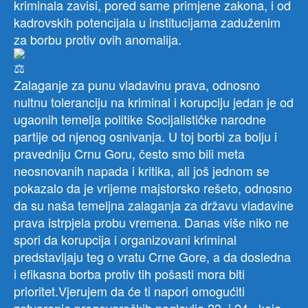
kriminala zavisi, pored same primjene zakona, i od
kadrovskih potencijala u institucijama zaduženim
za borbu protiv ovih anomalija.
Zalaganje za punu vladavinu prava, odnosno
nultnu toleranciju na kriminal i korupciju jedan je od
ugaonih temelja politike Socijalističke narodne
partije od njenog osnivanja. U toj borbi za bolju i
pravedniju Crnu Goru, često smo bili meta
neosnovanih napada i kritika, ali još jednom se
pokazalo da je vrijeme majstorsko rešeto, odnosno
da su naša temeljna zalaganja za državu vladavine
prava istrpjela probu vremena. Danas više niko ne
spori da korupcija i organizovani kriminal
predstavljaju teg o vratu Crne Gore, a da dosledna
i efikasna borba protiv tih pošasti mora biti
prioritet.Vjerujem da će ti napori omogućiti
zatvaranje pregovaračkih poglavlja 23. i 24., koja