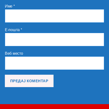
Име
*
Е-пошта
*
Веб место