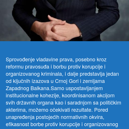
Sprovođenje vladavine prava, posebno kroz
reformu pravosuđa i borbu protiv korupcije i
organizovanog kriminala, i dalje predstavlja jedan
od ključnih izazova u Crnoj Gori i zemljama
Zapadnog Balkana.Samo
uspostavljanjem
institucionalne kohezije, koordinisanom akcijom
svih državnih organa kao i saradnjom sa političkim
akterima, možemo očekivati rezultate. Pored
unapređenja postojećih normativnih okvira,
efikasnost borbe protiv korupcije i organizovanog