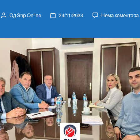
Од
Snp Online
24/11/2023
Нема коментара
Аутор
Датум
чланка
чланка