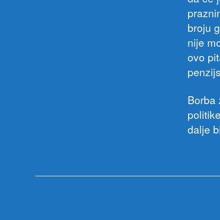
prazni
broju g
nije m
ovo pit
penzij
Borba 
politi
dalje b