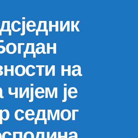
едсједник
Богдан
вности на
 чијем је
р седмог
господина