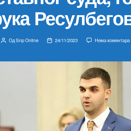
ука Ресулбего
Од
Snp Online
24/11/2023
Нема коментара
Аутор
Датум
чланка
чланка