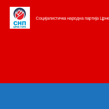
Социјалистичка народна партија Црн
СНП