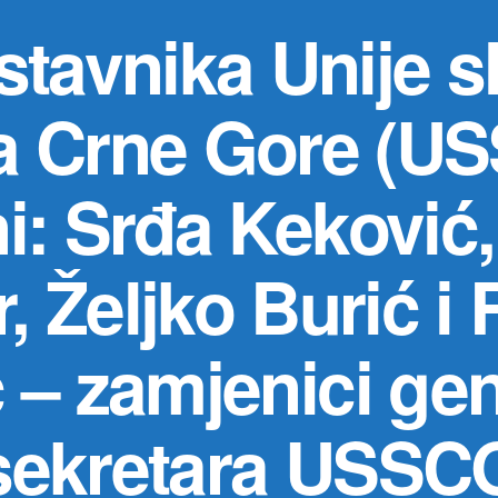
stavnika Unije s
a Crne Gore (US
ni: Srđa Keković,
r, Željko Burić i
 – zamjenici ge
sekretara USSC