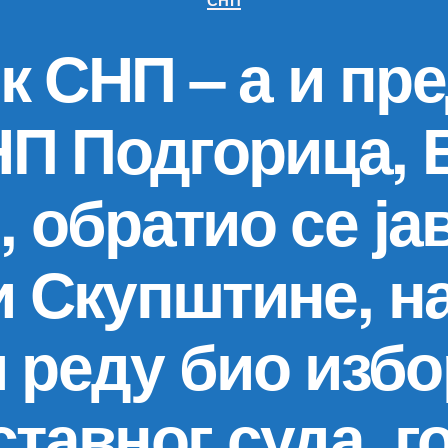
 СНП – а и пр
П Подгорица, 
 обратио се ја
 Скупштине, на
 реду био избо
ставног суда, 