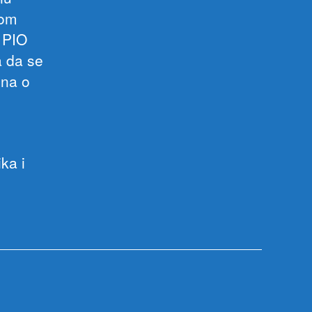
nom
d PIO
a da se
ona o
ka i