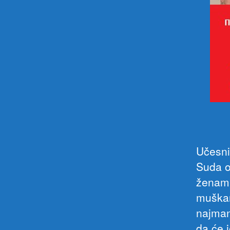
Učesni
Suda o
ženama
muškar
najman
da će 