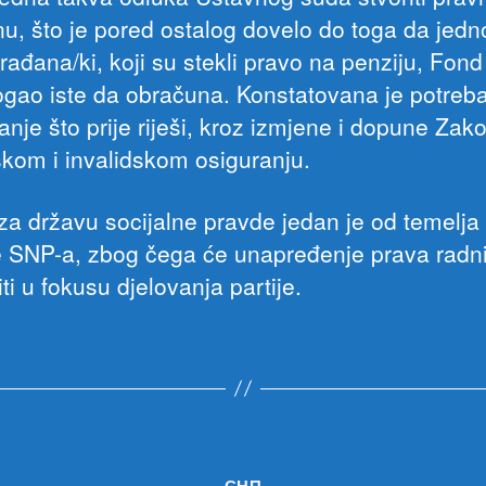
nu, što je pored ostalog dovelo do toga da jed
rađana/ki, koji su stekli pravo na penziju, Fon
ogao iste da obračuna. Konstatovana je potreb
anje što prije riješi, kroz izmjene i dopune Zak
skom i invalidskom osiguranju.
za državu socijalne pravde jedan je od temelja
ke SNP-a, zbog čega će unapređenje prava radni
iti u fokusu djelovanja partije.
Категорије
СНП