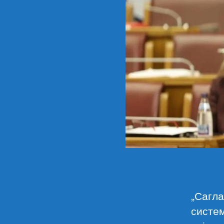
„Сагла
систем