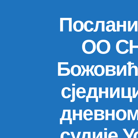
Посланик
ОО СН
Божовић,
сједници
дневном
судије У