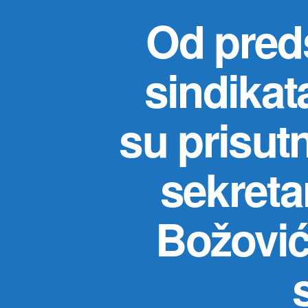
Od pred
sindikat
su prisut
sekreta
Božović