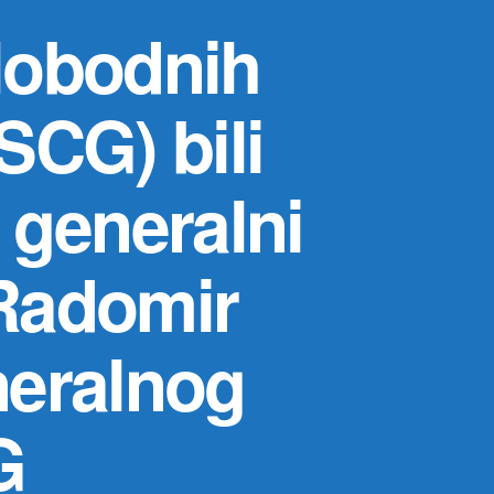
lobodnih
SCG) bili
 generalni
 Radomir
neralnog
G