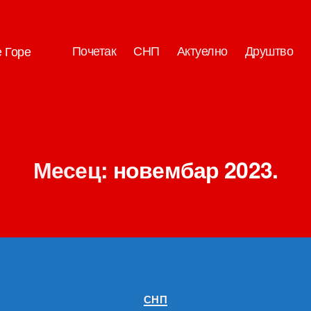
Почетак
СНП
Актуелно
Друштво
е Горе
Месец:
новембар 2023.
Категорије
СНП