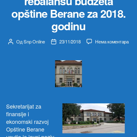
rebalansu budžeta
opštine Berane za 2018.
godinu
на
Од
Snp Online
23/11/2018
Нема коментара
Аутор
Датум
Jav
чланка
чланка
rasp
o
reba
bud
opšt
Ber
za
2018
Sekretarijat za
godi
finansije i
ekonomski razvoj
Opštine Berane
uputio je javni poziv,