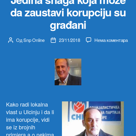
da zaustavi korupciju su
građani
на
Од
Snp Online
23/11/2018
Нема коментара
Аутор
Датум
Andr
чланка
чланка
Ćetk
pred
opšt
odb
SN
Ulcin
Jedi
sna
Kako radi lokalna
koja
vlast u Ulcinju i da li
mož
ima korupcije, vidi
da
se iz brojnih
zaus
koru
primjera a o nekima