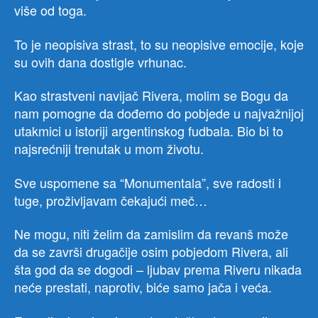
više od toga.
To je neopisiva strast, to su neopisive emocije, koje
su ovih dana dostigle vrhunac.
Kao strastveni navijač Rivera, molim se Bogu da
nam pomogne da dođemo do pobjede u najvažnijoj
utakmici u istoriji argentinskog fudbala. Bio bi to
najsrećniji trenutak u mom životu.
Sve uspomene sa “Monumentala”, sve radosti i
tuge, proživljavam čekajući meč…
Ne mogu, niti želim da zamislim da revanš može
da se završi drugačije osim pobjedom Rivera, ali
šta god da se dogodi – ljubav prema Riveru nikada
neće prestati, naprotiv, biće samo jača i veća.