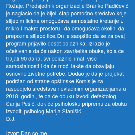
Rožaje. Predsjednik organizacije Branko Radičević
je naglasio da je bijeli štap pomoćno sredstvo koje
slijepim licima omogućava samostalno kretanje u
mikro i makro prostoru i da omogućava okolini da
prepozna slijepo lice.On je saopštio da se za ovaj
program prijavilo deset polaznika. Izrazio je
očekivanje da će nakon završetka obuke, koja će
trajati 90 dana, svi polaznici imati više
samostalnosti i da će moći lakše da obavljaju
osnovne životne potrebe. Dodao je da je projekat
podržan od strane opštinske Komisije za
raspodjelu sredstava nevladinim organizacijama u
2018. godini, te da će obuku izvodi defektolog
Sanja Pešić, dok će psihološku pripremu za obuku
izvoditi psiholog Marija Stanišić.
D.J.
Izvor: Dan.co.me