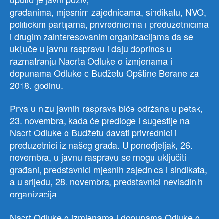
građanima, mjesnim zajednicama, sindikatu, NVO,
političkim partijama, privrednicima i preduzetnicima
i drugim zainteresovanim organizacijama da se
uključe u javnu raspravu i daju doprinos u
razmatranju Nacrta Odluke o izmjenama i
dopunama Odluke o Budžetu Opštine Berane za
2018. godinu.
Prva u nizu javnih rasprava biće održana u petak,
23. novembra, kada će predloge i sugestije na
Nacrt Odluke o Budžetu davati privrednici i
preduzetnici iz našeg grada. U ponedjeljak, 26.
novembra, u javnu raspravu se mogu uključiti
građani, predstavnici mjesnih zajednica i sindikata,
a u srijedu, 28. novembra, predstavnici nevladinih
organizacija.
Nacrt Odluke o izmjenama i dopunama Odluke o