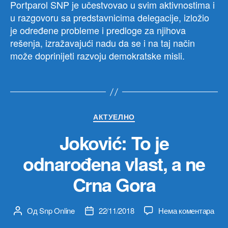
Portparol SNP je učestvovao u svim aktivnostima i
u razgovoru sa predstavnicima delegacije, izložio
je određene probleme i predloge za njihova
rešenja, izražavajući nadu da se i na taj način
može doprinijeti razvoju demokratske misli.
Категорије
АКТУЕЛНО
Joković: To je
odnarođena vlast, a ne
Crna Gora
на
Од
Snp Online
22/11/2018
Нема коментара
Аутор
Датум
Joko
чланка
чланка