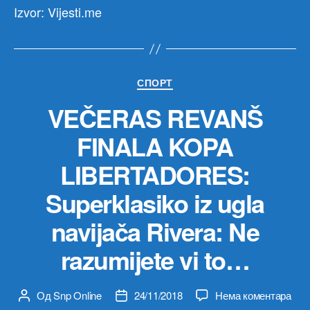
Izvor: Vijesti.me
Категорије
СПОРТ
VEČERAS REVANŠ
FINALA KOPA
LIBERTADORES:
Superklasiko iz ugla
navijača Rivera: Ne
razumijete vi to…
на
Од
Snp Online
24/11/2018
Нема коментара
Аутор
Датум
VE