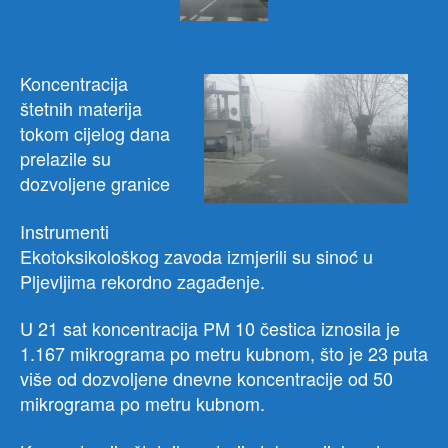
čest
23
puta
više
Koncentracija
od
štetnih materija
dozv
tokom cijelog dana
prelazile su
dozvoljene granice
Instrumenti
Ekotoksikološkog zavoda izmjerili su sinoć u
Pljevljima rekordno zagađenje.
U 21 sat koncentracija PM 10 čestica iznosila je
1.167 mikrograma po metru kubnom, što je 23 puta
više od dozvoljene dnevne koncentracije od 50
mikrograma po metru kubnom.