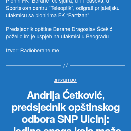
Pioniri FK “Berane” će sjutra, u 11 časova, u
Sportskom centru “Teleoptik”, odigrati prijateljsku
utakmicu sa pionirima FK “Partizan”.
Predsjednik opštine Berane Dragoslav Šćekić
poželio im je uspjeh na utakmici u Beogradu.
Izvor: Radioberane.me
Категорије
ДРУШТВО
Andrija Ćetković,
predsjednik opštinskog
odbora SNP Ulcinj:
Jedina snaga koja može