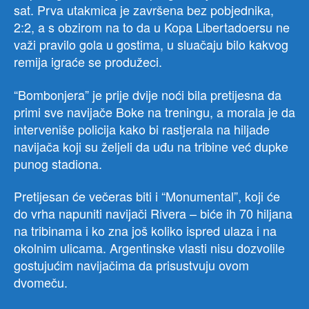
sat. Prva utakmica je završena bez pobjednika,
2:2, a s obzirom na to da u Kopa Libertadoersu ne
važi pravilo gola u gostima, u sluačaju bilo kakvog
remija igraće se produžeci.
“Bombonjera” je prije dvije noći bila pretijesna da
primi sve navijače Boke na treningu, a morala je da
interveniše policija kako bi rastjerala na hiljade
navijača koji su željeli da uđu na tribine već dupke
punog stadiona.
Pretijesan će večeras biti i “Monumental”, koji će
do vrha napuniti navijači Rivera – biće ih 70 hiljana
na tribinama i ko zna još koliko ispred ulaza i na
okolnim ulicama. Argentinske vlasti nisu dozvolile
gostujućim navijačima da prisustvuju ovom
dvomeču.