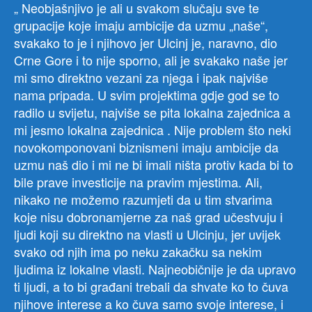
„ Neobjašnjivo je ali u svakom slučaju sve te
grupacije koje imaju ambicije da uzmu „naše“,
svakako to je i njihovo jer Ulcinj je, naravno, dio
Crne Gore i to nije sporno, ali je svakako naše jer
mi smo direktno vezani za njega i ipak najviše
nama pripada. U svim projektima gdje god se to
radilo u svijetu, najviše se pita lokalna zajednica a
mi jesmo lokalna zajednica . Nije problem što neki
novokomponovani biznismeni imaju ambicije da
uzmu naš dio i mi ne bi imali ništa protiv kada bi to
bile prave investicije na pravim mjestima. Ali,
nikako ne možemo razumjeti da u tim stvarima
koje nisu dobronamjerne za naš grad učestvuju i
ljudi koji su direktno na vlasti u Ulcinju, jer uvijek
svako od njih ima po neku zakačku sa nekim
ljudima iz lokalne vlasti. Najneobičnije je da upravo
ti ljudi, a to bi građani trebali da shvate ko to čuva
njihove interese a ko čuva samo svoje interese, i