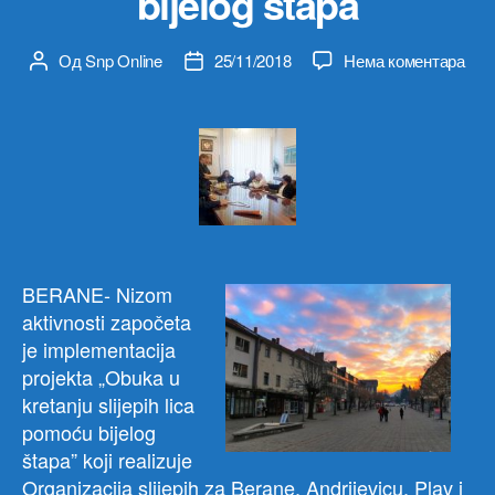
bijelog štapa
на
Од
Snp Online
25/11/2018
Нема коментара
Аутор
Датум
U
чланка
чланка
Ber
poče
impl
proj
za
slije
lica:
Zna
B
ERANE- Nizom
bijel
aktivnosti započeta
štap
je implementacija
projekta „Obuka u
kretanju slijepih lica
pomoću bijelog
štapa” koji realizuje
Organizacija slijepih za Berane, Andrijevicu, Plav i