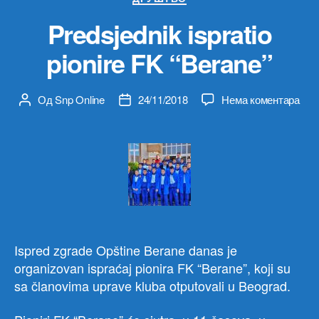
Predsjednik ispratio
pionire FK “Berane”
на
Од
Snp Online
24/11/2018
Нема коментара
Аутор
Датум
Pred
чланка
чланка
ispra
pion
FK
“Ber
Ispred zgrade Opštine Berane danas je
organizovan ispraćaj pionira FK “Berane”, koji su
sa članovima uprave kluba otputovali u Beograd.