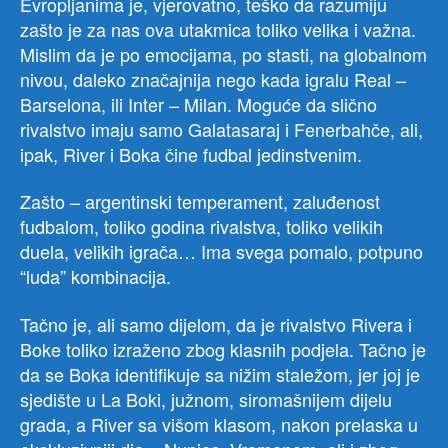
Evropljanima je, vjerovatno, teško da razumiju
zašto je za nas ova utakmica toliko velika i važna.
Mislim da je po emocijama, po stasti, na globalnom
nivou, daleko značajnija nego kada igralu Real –
Barselona, ili Inter – Milan. Moguće da slično
rivalstvo imaju samo Galatasaraj i Fenerbahče, ali,
ipak, River i Boka čine fudbal jedinstvenim.
Zašto – argentinski temperament, zaluđenost
fudbalom, toliko godina rivalstva, toliko velikih
duela, velikih igrača… Ima svega pomalo, potpuno
“luda” kombinacija.
Tačno je, ali samo dijelom, da je rivalstvo Rivera i
Boke toliko izraženo zbog klasnih podjela. Tačno je
da se Boka identifikuje sa nižim staležom, jer joj je
sjedište u La Boki, južnom, siromašnijem dijelu
grada, a River sa višom klasom, nakon prelaska u