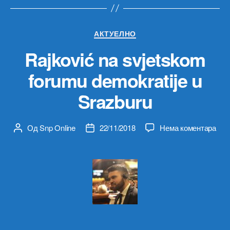
Категорије
АКТУЕЛНО
Rajković na svjetskom
forumu demokratije u
Srazburu
на
Од
Snp Online
22/11/2018
Нема коментара
Аутор
Датум
Rajk
чланка
чланка
na
svj
for
demo
u
Sra