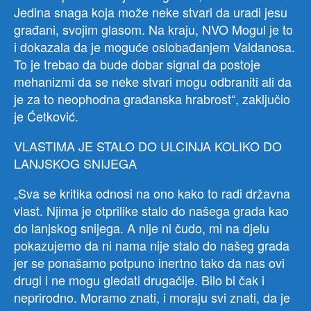
Jedina snaga koja može neke stvari da uradi jesu
građani, svojim glasom. Na kraju, NVO Mogul je to
i dokazala da je moguće oslobađanjem Valdanosa.
To je trebao da bude dobar signal da postoje
mehanizmi da se neke stvari mogu odbraniti ali da
je za to neophodna građanska hrabrost“, zaključio
je Ćetković.
VLASTIMA JE STALO DO ULCINJA KOLIKO DO
LANJSKOG SNIJEGA
„Sva se kritika odnosi na ono kako to radi državna
vlast. Njima je otprilike stalo do našega grada kao
do lanjskog snijega. A nije ni čudo, mi na djelu
pokazujemo da ni nama nije stalo do našeg grada
jer se ponašamo potpuno inertno tako da nas ovi
drugi i ne mogu gledati drugačije. Bilo bi čak i
neprirodno. Moramo znati, i moraju svi znati, da je