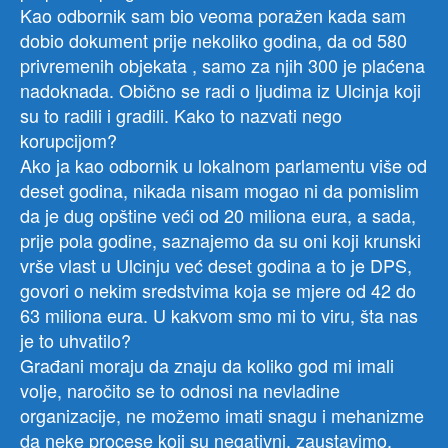
Kao odbornik sam bio veoma poražen kada sam
dobio dokument prije nekoliko godina, da od 580
privremenih objekata , samo za njih 300 je plaćena
nadoknada. Obično se radi o ljudima iz Ulcinja koji
su to radili i gradili. Kako to nazvati nego
korupcijom?
Ako ja kao odbornik u lokalnom parlamentu više od
deset godina, nikada nisam mogao ni da pomislim
da je dug opštine veći od 20 miliona eura, a sada,
prije pola godine, saznajemo da su oni koji krunski
vrše vlast u Ulcinju već deset godina a to je DPS,
govori o nekim sredstvima koja se mjere od 42 do
63 miliona eura. U kakvom smo mi to viru, šta nas
je to uhvatilo?
Građani moraju da znaju da koliko god mi imali
volje, naročito se to odnosi na nevladine
organizacije, ne možemo imati snagu i mehanizme
da neke procese koji su negativni, zaustavimo.