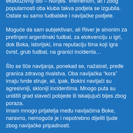
ekskluzivniji dio – Nunjes. Vremenom, ali i zbog
popularnosti oba kluba takva podjela se izgubila.
Ostale su samo fudbalske i navijačke podjele.
Moguće da sam subjektivan, ali River je sinonim za
prefinjeni argentinski fudbal, za elokvenciju u igri,
dok Boka, istorijski, ima reputaciju tima koji igra
čvrst, grub fudbal, na granici incidenta…
Što se tiče navijanja, ponekad se, nažalost, pređe
granica zdravog rivalstva. Oba navijačka “kora”
imaju tvrde struje, ali, ipak, Bokini navijači su
agresivniji, skloniji incidentima. Mnogo puta su
uništili grad slaveći pobjede ili iskaljujući bijes zbog
poraza.
Imam mnogo prijatelja među navijačima Boke,
naravno, nemoguće je i nepotrebno dijeliti ljude
zbog navijačke pripadnosti.