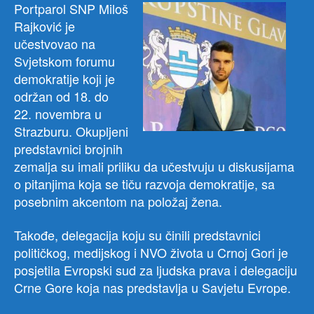
Portparol SNP Miloš
Rajković je
učestvovao na
Svjetskom forumu
demokratije koji je
održan od 18. do
22. novembra u
Strazburu. Okupljeni
predstavnici brojnih
zemalja su imali priliku da učestvuju u diskusijama
o pitanjima koja se tiču razvoja demokratije, sa
posebnim akcentom na položaj žena.
Takođe, delegacija koju su činili predstavnici
političkog, medijskog i NVO života u Crnoj Gori je
posjetila Evropski sud za ljudska p
rava i delegaciju
Crne Gore koja nas predstavlja u Savjetu Evrope.