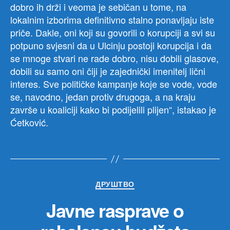
dobro ih drži i veoma je sebičan u tome, na
lokalnim izborima definitivno stalno ponavljaju iste
priče. Dakle, oni koji su govorili o korupciji a svi su
potpuno svjesni da u Ulcinju postoji korupcija i da
se mnoge stvari ne rade dobro, nisu dobili glasove,
dobili su samo oni čiji je zajednički imenitelj lični
interes. Sve političke kampanje koje se vode, vode
se, navodno, jedan protiv drugoga, a na kraju
završe u koaliciji kako bi podijelili plijen“, istakao je
Ćetković.
Категорије
ДРУШТВО
Javne rasprave o