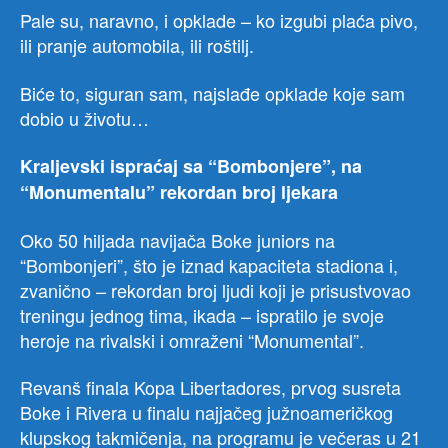
Pale su, naravno, i opklade – ko izgubi plaća pivo,
ili pranje automobila, ili roštilj.
Biće to, siguran sam, najslađe opklade koje sam
dobio u životu…
Kraljevski ispraćaj sa “Bombonjere”, na
“Monumentalu” rekordan broj ljekara
Oko 50 hiljada navijača Boke juniors na
“Bombonjeri”, što je iznad kapaciteta stadiona i,
zvanično – rekordan broj ljudi koji je prisustvovao
treningu jednog tima, ikada – ispratilo je svoje
heroje na rivalski i omraženi “Monumental”.
Revanš finala Kopa Libertadores, prvog susreta
Boke i Rivera u finalu najjačeg južnoameričkog
klupskog takmičenja, na programu je večeras u 21