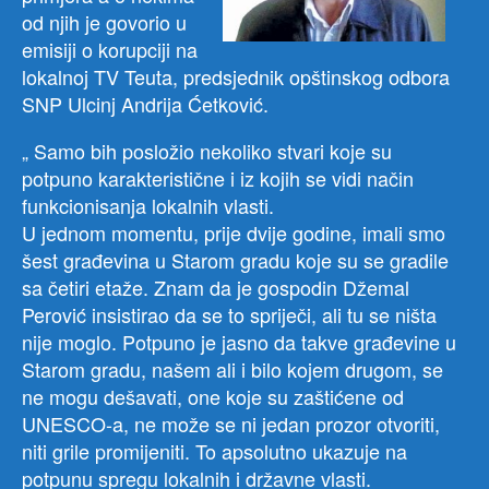
su
od njih je govorio u
građ
emisiji o korupciji na
lokalnoj TV Teuta, predsjednik opštinskog odbora
SNP Ulcinj Andrija Ćetković.
„ Samo bih posložio nekoliko stvari koje su
potpuno karakteristične i iz kojih se vidi način
funkcionisanja lokalnih vlasti.
U jednom momentu, prije dvije godine, imali smo
šest građevina u Starom gradu koje su se gradile
sa četiri etaže. Znam da je gospodin Džemal
Perović insistirao da se to spriječi, ali tu se ništa
nije moglo. Potpuno je jasno da takve građevine u
Starom gradu, našem ali i bilo kojem drugom, se
ne mogu dešavati, one koje su zaštićene od
UNESCO-a, ne može se ni jedan prozor otvoriti,
niti grile promijeniti. To apsolutno ukazuje na
potpunu spregu lokalnih i državne vlasti.