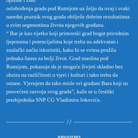
opštine i Dan
oslobođenja grada pod Rumijom uz želju da ovaj i svaki
naredni praznik svog grada obilježe dobrim rezultatitma
u svim segmentima života njegovih građana.
“ Bar je kao rijetko koji primorski grad bogat prirodnim
ljepotama i potencijalima koje treba na adekvatan i
znalački način iskoristiti, kako bi se svima pružila
jednaka šansa za bolji život. Grad maslina pod
Rumijom, pokazuje da je moguće živjeti skladno bez
obzira na različitosti u vjeri i kulturi i tako treba da
ostane. Vjerujem da tako misle svi građani Bara koji su
posvećeni razvoju svog grada”, kaže se u čestitki
predsjednika SNP CG Vladimira Jokovića.
Категорије
ДРУШТВО