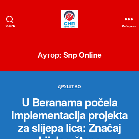
Search
Изборник
СНП
Аутор:
Snp Online
Категорије
ДРУШТВО
U Beranama počela
implementacija projekta
za slijepa lica: Značaj