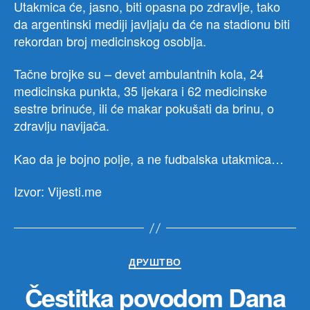
Utakmica će, jasno, biti opasna po zdravlje, tako
da argentinski mediji javljaju da će na stadionu biti
rekordan broj medicinskog osoblja.
Tačne brojke su – devet ambulantnih kola, 24
medicinska punkta, 35 ljekara i 62 medicinske
sestre brinuće, ili će makar pokušati da brinu, o
zdravlju navijača.
Kao da je bojno polje, a ne fudbalska utakmica…
Izvor: Vijesti.me
Категорије
ДРУШТВО
Čestitka povodom Dana