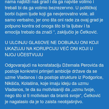
nama najbliži naš grad i da ga najviše volimo i
trebali bi da ga volimo bezrezervno. U političkoj
borbi čujem ljude koji ga nevjerovatno vole, ali
samo verbalno, jer ono šta oni rade za ovaj grad je
potpuno kontra od onoga što bi ta ljubav i ta
emocija trebalo da znači “, zaključio je Ćetković.
U ULCINJU GLASOVE NE DOBIJAJU ONI KOJI
UKAZUJU NA KORUPCIJU VEĆ ONI KOJI U
NJOJ UČESTVUJU
Odgovarajući na konstataciju Džemala Perovića da
postoje konkretni primjeri ambicije države da se
uzme Vladanos i da postoje strukture iz Podgorice,
Nikšića, Kolašina, koje imaju ideju da uzmu
Vladanos, te da su motivisaniji da „uzmu tvoje,
nego što si ti motivisan da braniš svoje“, Ćetković
je nagalasio da je to zaista neobjašnjivo.