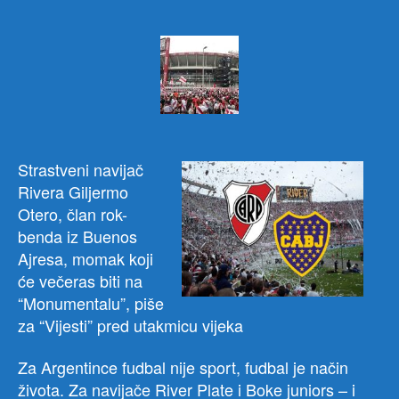
чланка
чланка
RE
FIN
KO
LIB
Supe
iz
ugla
navi
Strastveni navijač
Rive
Rivera Giljermo
Ne
Otero, član rok-
razu
benda iz Buenos
vi
to…
Ajresa, momak koji
će večeras biti na
“Monumentalu”, piše
za “Vijesti” pred utakmicu vijeka
Za Argentince fudbal nije sport, fudbal je način
života. Za navijače River Plate i Boke juniors – i