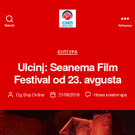
Search
Изборник
СНП
Категорије
КУЛТУРА
Ulcinj: Seanema Film
Festival od 23. avgusta
на
Од
Snp Online
21/08/2018
Нема коментара
Аутор
Датум
Ulcin
чланка
чланка
Sea
Film
Fest
od
23.