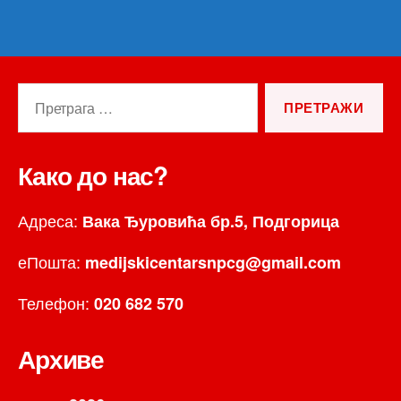
Претрага
за:
Како до нас?
Адреса:
Вака Ђуровића бр.5, Подгорица
еПошта:
medijskicentarsnpcg@gmail.com
Телефон:
020 682 570
Архиве