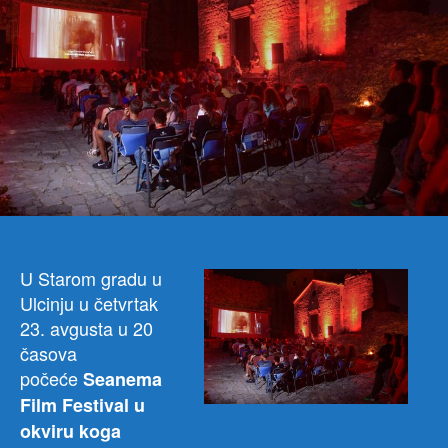
avg
U Starom gradu u
Ulcinju u četvrtak
23. avgusta u 20
časova
počeće
Seanema
Film Festival u
okviru koga