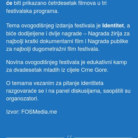
biti prikazano četrdesetak filmova u tri
će
festivalska programa.
Tema ovogodišnjeg izdanja festivala je
, a
Identitet
biće dodijeljene i dvije nagrade – Nagrada žirija za
najbolji kratki dokumentarni film i Nagrada publike
za najbolji dugometražni film festivala.
Novina ovogodišnjeg festivala je edukativni kamp
za dvadesetak mladih iz cijele Crne Gore.
O temama vezanim za pitanje identiteta
razgovaraće se i na panel diskusijama, saopštili su
organozatori.
Izvor: FOSMedia.me