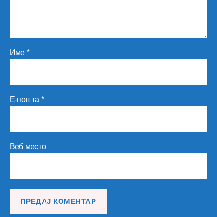
Име
*
Е-пошта
*
Веб место