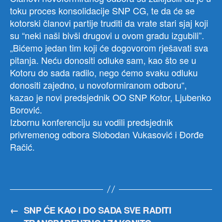
toku proces konsolidacije SNP CG, te da će se
kotorski članovi partije truditi da vrate stari sjaj koji
su “neki naši bivši drugovi u ovom gradu izgubili”.
„Bićemo jedan tim koji će dogovorom rješavati sva
pitanja. Neću donositi odluke sam, kao što se u
Kotoru do sada radilo, nego ćemo svaku odluku
donositi zajedno, u novoformiranom odboru“,
kazao je novi predsjednik OO SNP Kotor, Ljubenko
Borović.
Izbornu konferenciju su vodili predsjednik
privremenog odbora Slobodan Vukasović i Đorđe
Račić.
←
SNP ĆE KAO I DO SADA SVE RADITI