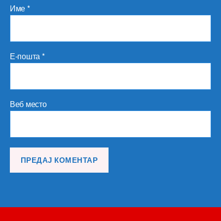
Име
*
Е-пошта
*
Веб место