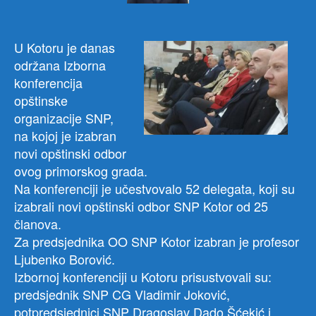
U Kotoru je danas
održana Izborna
konferencija
opštinske
organizacije SNP,
na kojoj je izabran
novi opštinski odbor
ovog primorskog grada.
Na konferenciji je učestvovalo 52 delegata, koji su
izabrali novi opštinski odbor SNP Kotor od 25
članova.
Za predsjednika OO SNP Kotor izabran je profesor
Ljubenko Borović.
Izbornoj konferenciji u Kotoru prisustvovali su:
predsjednik SNP CG Vladimir Joković,
potpredsjednici SNP Dragoslav Dado Šćekić i