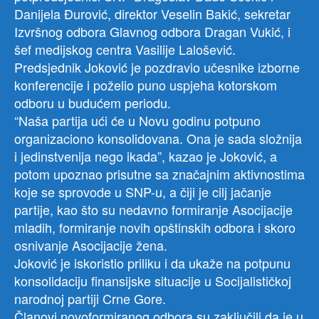
Danijela Đurović, direktor Veselin Bakić, sekretar
Izvršnog odbora Glavnog odbora Dragan Vukić, i
šef medijskog centra Vasilije Lalošević.
Predsjednik Joković je pozdravio učesnike izborne
konferencije i poželio puno uspjeha kotorskom
odboru u budućem periodu.
“Naša partija ući će u Novu godinu potpuno
organizaciono konsolidovana. Ona je sada složnija
i jedinstvenija nego ikada”, kazao je Joković, a
potom upoznao prisutne sa značajnim aktivnostima
koje se sprovode u SNP-u, a čiji je cilj jačanje
partije, kao što su nedavno formiranje Asocijacije
mladih, formiranje novih opštinskih odbora i skoro
osnivanje Asocijacije žena.
Joković je iskoristio priliku i da ukaže na potpunu
konsolidaciju finansijske situacije u Socijalističkoj
narodnoj partiji Crne Gore.
Članovi novoformiranog odbora su zaključili da je u