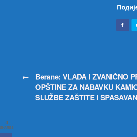
Подиј
←
Berane: VLADA I ZVANIČNO 
OPŠTINE ZA NABAVKU KAMI
SLUŽBE ZAŠTITE I SPASAVA
0
SHARES