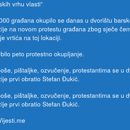
iskih vrhu vlasti“
000 građana okupilo se danas u dvorištu barsk
ije na novom protestu građana zbog sječe če
je vrtića na toj lokaciji.
bilo peto protestno okupljanje.
oše, pištaljke, ozvučenje, protestantima se u d
ije prvi obratio Stefan Đukić.
oše, pištaljke, ozvučenje, protestantima se u d
ije prvi obratio Stefan Đukić.
Vijesti.me