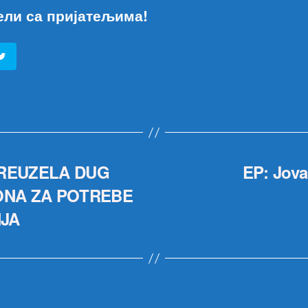
ели са пријатељима!
PREUZELA DUG
EP: Jova
ONA ZA POTREBE
NJA