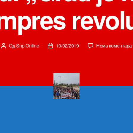
empres revolu
Од
Snp Online
10/02/2019
Нема коментара
Аутор
Датум
чланка
чланка