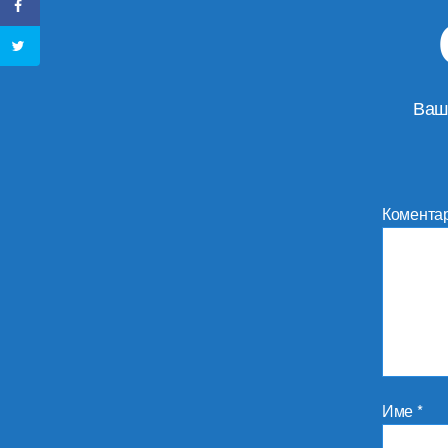
Ваш
Комента
Име
*