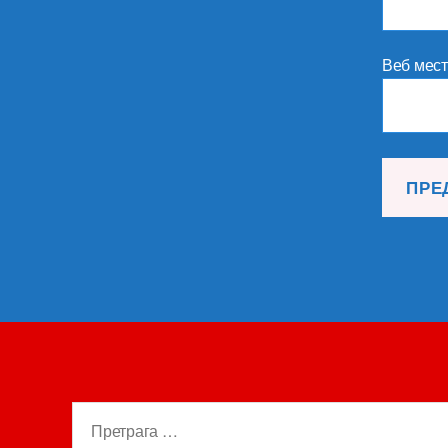
Веб мес
Претрага
за: