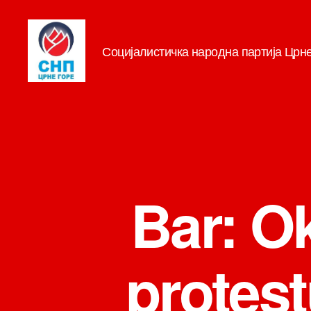
Социјалистичка народна партија Црн
СНП
Bar: O
protest