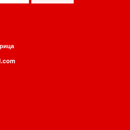
орица
l.com