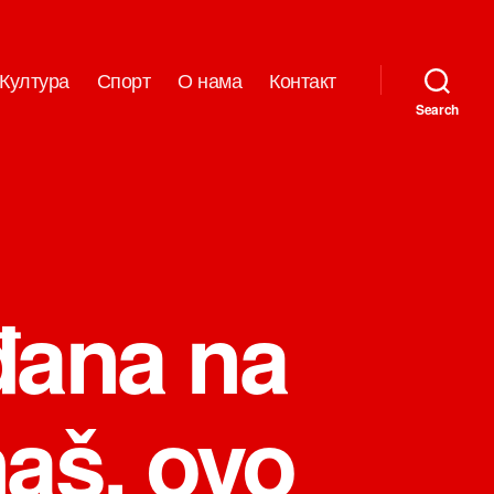
Култура
Спорт
О нама
Контакт
Search
đana na
naš, ovo