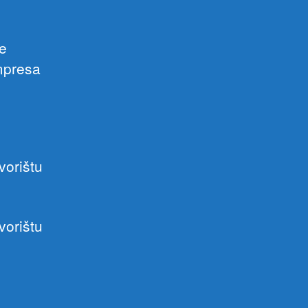
e
mpresa
vorištu
vorištu