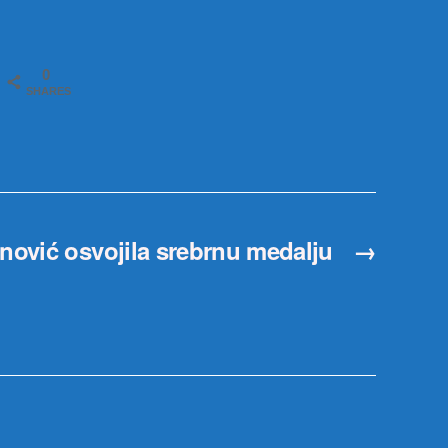
0
SHARES
nović osvojila srebrnu medalju
→