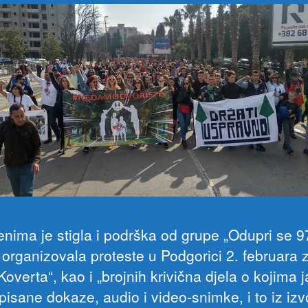
enima je stigla i podrška od grupe „Odupri se 9
e organizovala proteste u Podgorici 2. februara 
Koverta“, kao i „brojnih krivična djela o kojima 
pisane dokaze, audio i video-snimke, i to iz izv