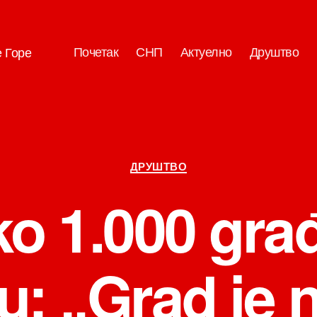
Почетак
СНП
Актуелно
Друштво
е Горе
Категорије
ДРУШТВО
ko 1.000 gra
u: „Grad je 