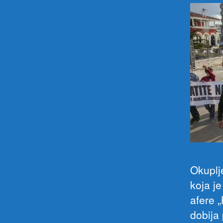
Okuplj
koja j
afere „
dobija 