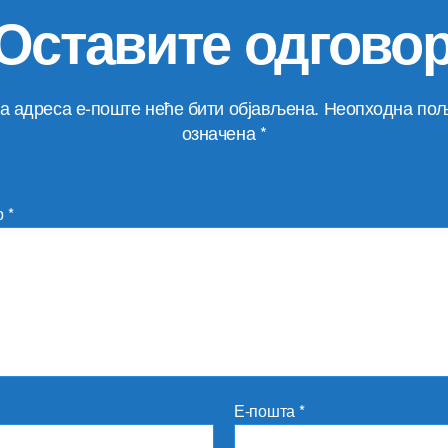
Оставите одгово
а адреса е-поште неће бити објављена.
Неопходна пољ
означена
*
р
*
Е-пошта
*