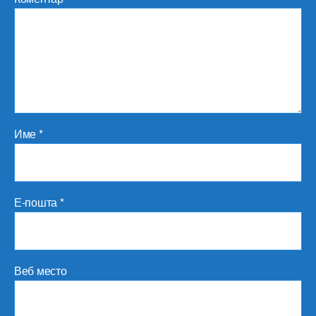
Име
*
Е-пошта
*
Веб место