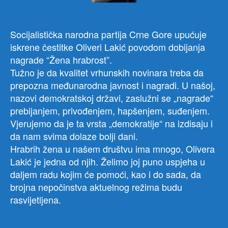
Socijalistička narodna partija Crne Gore upućuje
iskrene čestitke Oliveri Lakić povodom dobijanja
nagrade “Žena hrabrost”.
Tužno je da kvalitet vrhunskih novinara treba da
prepozna međunarodna javnost i nagradi. U našoj,
nazovi demokratskoj državi, zaslužni se „nagrade“
prebijanjem, privođenjem, hapšenjem, suđenjem.
Vjerujemo da je ta vrsta „demokratije“ na izdisaju i
da nam svima dolaze bolji dani.
Hrabrih žena u našem društvu ima mnogo, Olivera
Lakić je jedna od njih. Želimo joj puno uspjeha u
daljem radu kojim će pomoći, kao i do sada, da
brojna nepočinstva aktuelnog režima budu
rasvijetljena.