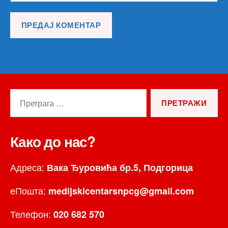
Претрага
за:
Како до нас?
Адреса:
Вака Ђуровића бр.5, Подгорица
еПошта:
medijskicentarsnpcg@gmail.com
Телефон:
020 682 570