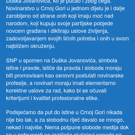
Duška Jovanovića, ko je pucao i zbog čega.
Novinarstvo u Crnoj Gori u jednom dijelu je i dalje
zarobljeno od strane onih koji imaju moć nad
narodom, koji kupuju svoje partijske pobjede
novcem građana i diktiraju uslove življenja,
zadovoljavanjem svojih ličnih potreba i onih u svom
najbližem okruženju.
SNP u spomen na Duška Jovanovića, simbola
istine i pravde, ističe da pravda i sloboda moraju
biti promovisani kao osnovni postulati novinarske
profesije, a novinari moraju imati elementarno
korektne uslove za rad, kako bi se očuvali
kriterijumi i kvalitet profesionalne etike.
Podsjećamo da put do istine u Crnoj Gori nikada
nije bio lak, a za slobodnu riječ davalo se mnogo,
nekad i najviše. Nema potpune slobode medija dok
se u potpunosti ne razriješe slučajevi napada na