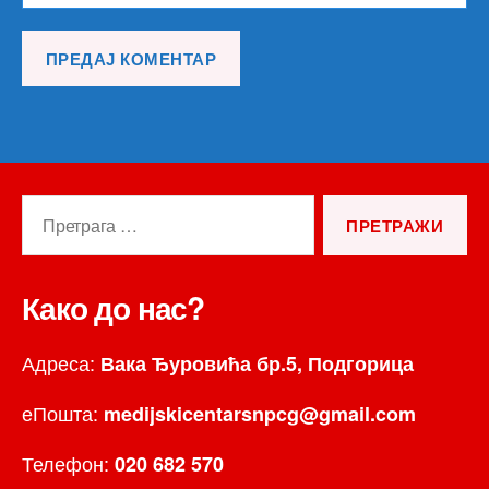
Претрага
за:
Како до нас?
Адреса:
Вака Ђуровића бр.5, Подгорица
еПошта:
medijskicentarsnpcg@gmail.com
Телефон:
020 682 570