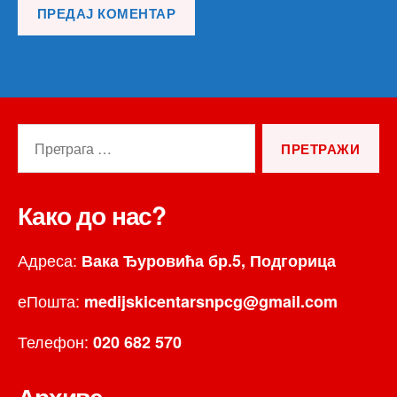
Претрага
за:
Како до нас?
Адреса:
Вака Ђуровића бр.5, Подгорица
еПошта:
medijskicentarsnpcg@gmail.com
Телефон:
020 682 570
Архиве