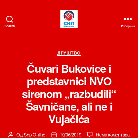
Search
Изборник
СНП
Категорије
ДРУШТВО
Čuvari Bukovice i
predstavnici NVO
sirenom „razbudili“
Šavničane, ali ne i
Vujačića
на
Од
Snp Online
10/06/2019
Нема коментара
Аутор
Датум