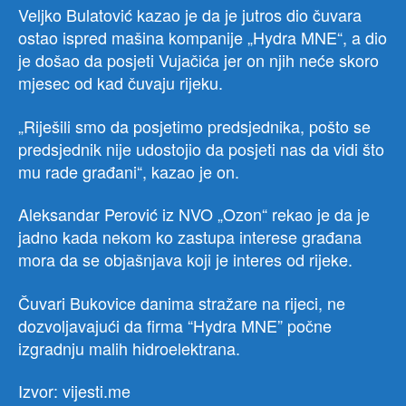
Veljko Bulatović kazao je da je jutros dio čuvara
ostao ispred mašina kompanije „Hydra MNE“, a dio
je došao da posjeti Vujačića jer on njih neće skoro
mjesec od kad čuvaju rijeku.
„Riješili smo da posjetimo predsjednika, pošto se
predsjednik nije udostojio da posjeti nas da vidi što
mu rade građani“, kazao je on.
Aleksandar Perović iz NVO „Ozon“ rekao je da je
jadno kada nekom ko zastupa interese građana
mora da se objašnjava koji je interes od rijeke.
Čuvari Bukovice danima stražare na rijeci, ne
dozvoljavajući da firma “Hydra MNE” počne
izgradnju malih hidroelektrana.
Izvor: vijesti.me