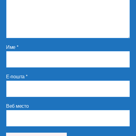
Име
*
Е-пошта
*
Веб место