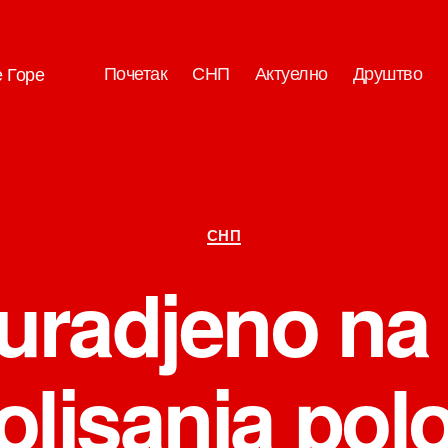
Почетак
СНП
Актуелно
Друштво
е Горе
Категорије
СНП
uradjeno na
ljsanja pol