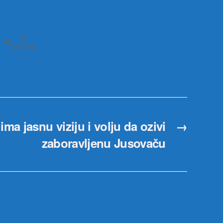
0
SHARES
ma jasnu viziju i volju da ozivi
→
zaboravljenu Jusovaču