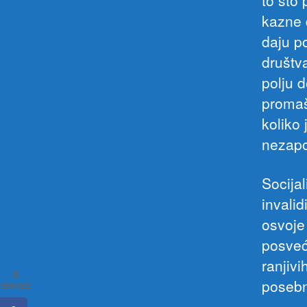
to što 
kazne 
daju p
društv
polju 
promaš
koliko
nezapo
Socija
invali
osvoje
posveć
ranjiv
0
posebn
SHARES