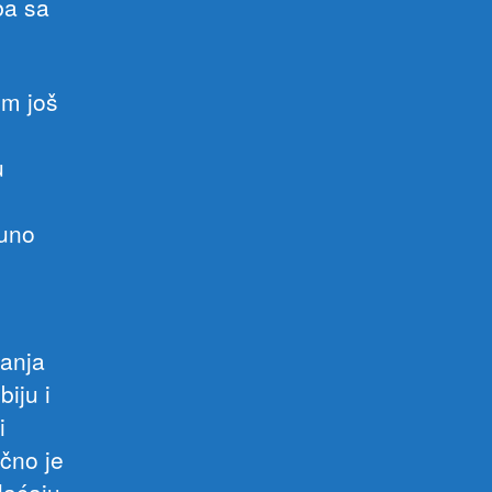
ba sa
om još
u
puno
vanja
iju i
i
čno je