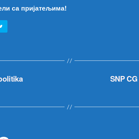
ели са пријатељима!
olitika
SNP CG i