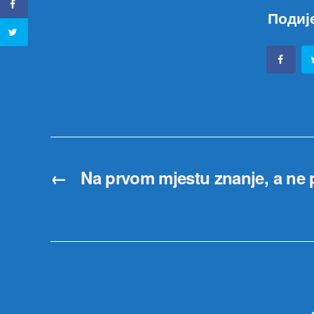
Подиј
←
Na prvom mjestu znanje, a ne p