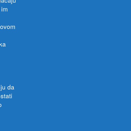
plaćaju
 im
a ovom
ka
iju da
stati
o