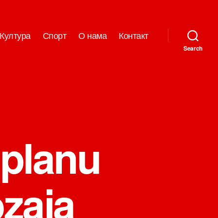
Култура
Спорт
О нама
Контакт
Search
 planu
ozaja