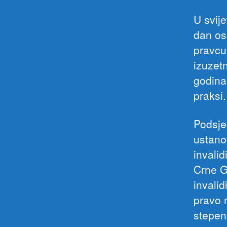
U svij
dan os
pravcu
izuzetn
godinam
praksi.
Podsje
ustanov
invalid
Crne G
invali
pravo 
stepen