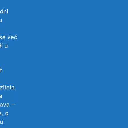
dni
u
 se već
i u
ih
ziteta
a
rava –
e, o
 u