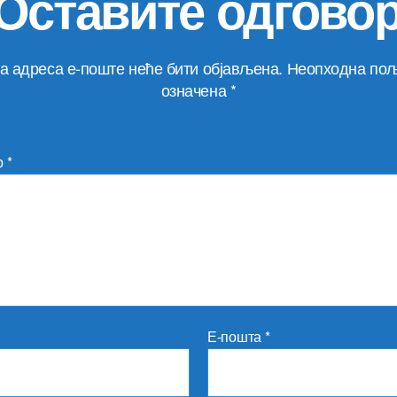
Оставите одгово
а адреса е-поште неће бити објављена.
Неопходна пољ
означена
*
р
*
Е-пошта
*