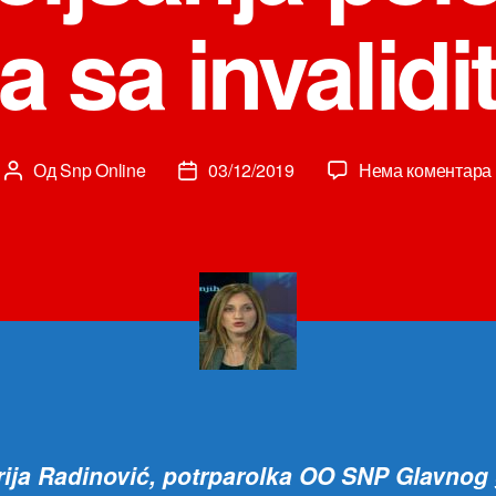
 sa invalid
Од
Snp Online
03/12/2019
Нема коментара
Аутор
Датум
чланка
чланка
ija Radinović, potrparolka OO SNP Glavnog