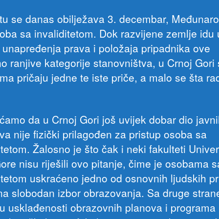
etu se danas obilježava 3. decembar, Međunaro
oba sa invaliditetom. Dok razvijene zemlje idu 
 unapređenja prava i položaja pripadnika ove
o ranjive kategorije stanovništva, u Crnoj Gori
a pričaju jedne te iste priče, a malo se šta rad
ćamo da u Crnoj Gori još uvijek dobar dio javn
a nije fizički prilagođen za pristup osoba sa
itetom. Žalosno je što čak i neki fakulteti Univer
ore nisu riješili ovo pitanje, čime je osobama s
ditetom uskraćeno jedno od osnovnih ljudskih p
na slobodan izbor obrazovanja. Sa druge stran
u usklađenosti obrazovnih planova i programa