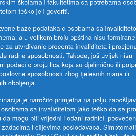
rskim školama i fakultetima sa potrebama oso
itetom teško je i govoriti.
tvene baze podataka o osobama sa invaliditet
 nema, a u velikom broju opština nisu formirane
e za utvrđivanje procenta invaliditeta i procjen
ale radne sposobnosti. Takođe, još uvijek nisu
i podaci o broju lica koja su djelimično ili pot
 poslovne sposobnosti zbog tjelesnih mana ili
ih oboljenja.
inacija je naročito primjetna na polju zapošlja
e osobama sa invaliditetom jako teško da se prob
 da mogu biti vrijedni i odani radnici, posvećen
 zadacima i ciljevima poslodavaca. Simptomati