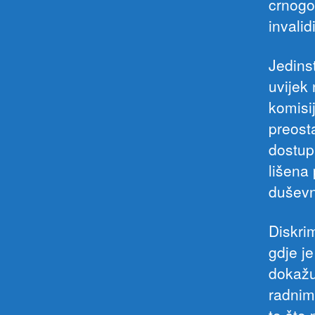
crnogo
invalid
Jedins
uvijek
komisij
preost
dostupn
lišena
duševn
Diskrim
gdje j
dokažu
radnim