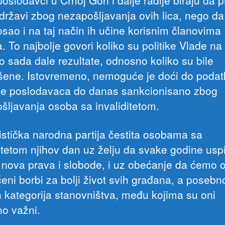
poslodavci u Crnoj Gori i dalje radije biraju da 
državi zbog nezapošljavanja ovih lica, nego da
osao i na taj način ih učine korisnim članovima
a. To najbolje govori koliko su politike Vlade n
do sada dale rezultate, odnosno koliko su bile
ene. Istovremeno, nemoguće je doći do podat
 je poslodavaca do danas sankcionisano zbog
šljavanja osoba sa invaliditetom.
listička narodna partija čestita osobama sa
ditetom njihov dan uz želju da svake godine usp
 nova prava i slobode, i uz obećanje da ćemo o
eni borbi za bolji život svih građana, a posebn
ih kategorija stanovništva, među kojima su oni
o važni.