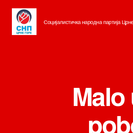
Социјалистичка народна партија Црн
СНП
Malo 
pobo