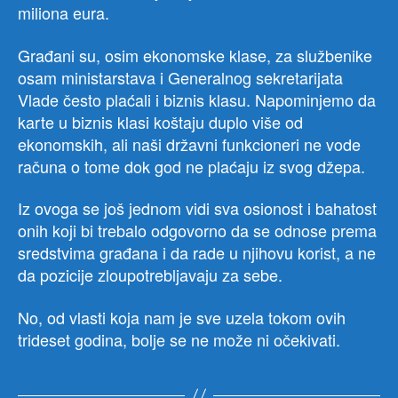
miliona eura.
Građani su, osim ekonomske klase, za službenike
osam ministarstava i Generalnog sekretarijata
Vlade često plaćali i biznis klasu. Napominjemo da
karte u biznis klasi koštaju duplo više od
ekonomskih, ali naši državni funkcioneri ne vode
računa o tome dok god ne plaćaju iz svog džepa.
Iz ovoga se još jednom vidi sva osionost i bahatost
onih koji bi trebalo odgovorno da se odnose prema
sredstvima građana i da rade u njihovu korist, a ne
da pozicije zloupotrebljavaju za sebe.
No, od vlasti koja nam je sve uzela tokom ovih
trideset godina, bolje se ne može ni očekivati.