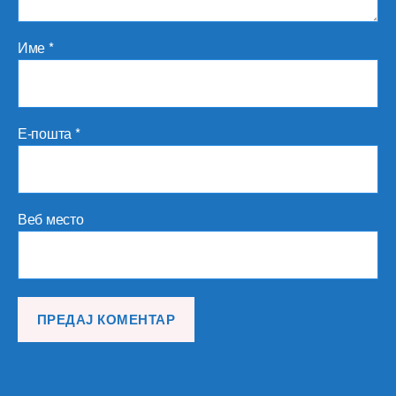
Име
*
Е-пошта
*
Веб место