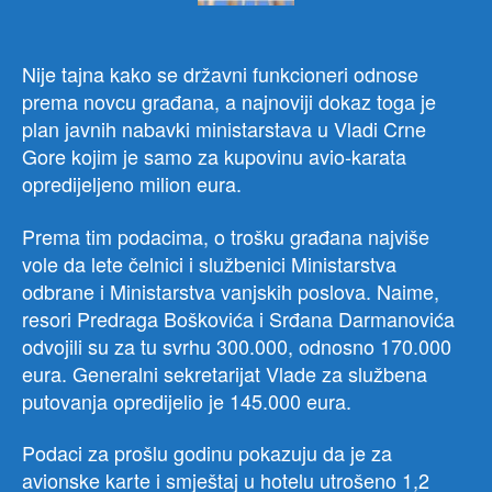
Nije tajna kako se državni funkcioneri odnose
prema novcu građana, a najnoviji dokaz toga je
plan javnih nabavki ministarstava u Vladi Crne
Gore kojim je samo za kupovinu avio-karata
opredijeljeno milion eura.
Prema tim podacima, o trošku građana najviše
vole da lete čelnici i službenici Ministarstva
odbrane i Ministarstva vanjskih poslova. Naime,
resori Predraga Boškovića i Srđana Darmanovića
odvojili su za tu svrhu 300.000, odnosno 170.000
eura. Generalni sekretarijat Vlade za službena
putovanja opredijelio je 145.000 eura.
Podaci za prošlu godinu pokazuju da je za
avionske karte i smještaj u hotelu utrošeno 1,2