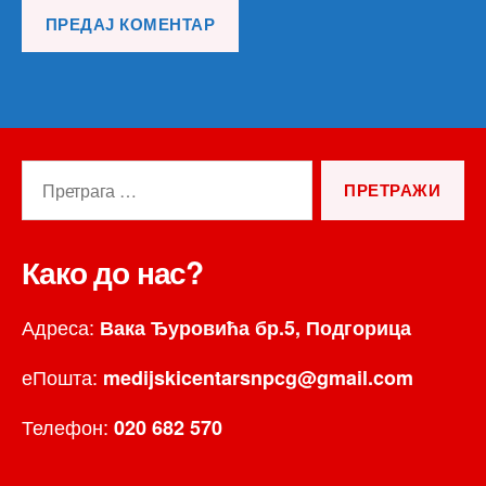
Претрага
за:
Како до нас?
Адреса:
Вака Ђуровића бр.5, Подгорица
еПошта:
medijskicentarsnpcg@gmail.com
Телефон:
020 682 570