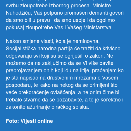
svrhu zloupotrebe izbornog procesa. Ministre
Nuhodžiću, Vaš potpuno promašen demanti govori
da smo bili u pravu i da smo uspjeli da ogolimo
pokušaj zloupotrebe Vas i Vašeg Ministarstva.
Nakon smjene vlasti, koja je neminovna,
Socijalistička narodna partija će tražiti da krivično
odgovaraju svi koji su se ogriješili o zakon. Ne
možemo da ne zaključimo da se Vi više bavite
prebrojavanjem onih koji idu na litije, praćenjem ko
je šta napisao na društvenim mrežama o Vašem
gospodaru, te kako na nekog da se primijeni što
veće prekoračenje ovlašćenja, a ne onim čime bi
trebalo stvarno da se pozabavite, a to je korektno i
zakonito ažuriranje biračkog spiska.
Foto: Vijesti online