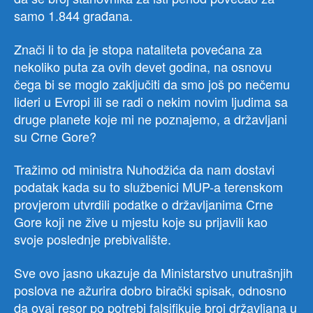
samo 1.844 građana.
Znači li to da je stopa nataliteta povećana za
nekoliko puta za ovih devet godina, na osnovu
čega bi se moglo zaključiti da smo još po nečemu
lideri u Evropi ili se radi o nekim novim ljudima sa
druge planete koje mi ne poznajemo, a državljani
su Crne Gore?
Tražimo od ministra Nuhodžića da nam dostavi
podatak kada su to službenici MUP-a terenskom
provjerom utvrdili podatke o državljanima Crne
Gore koji ne žive u mjestu koje su prijavili kao
svoje poslednje prebivalište.
Sve ovo jasno ukazuje da Ministarstvo unutrašnjih
poslova ne ažurira dobro birački spisak, odnosno
da ovaj resor po potrebi falsifikuje broj državljana u