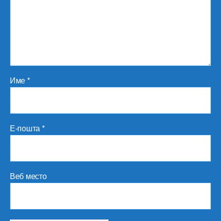
Име
*
Е-пошта
*
Веб место