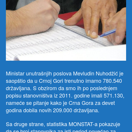
Ministar unutrašnjih poslova Mevludin Nuhodžić je
saopštio da u Crnoj Gori trenutno imamo 780.540
državljana. S obzirom da smo ih po poslednjem
popisu stanovništva iz 2011. godine imali 571.130,
nameće se pitanje kako je Crna Gora za devet
godina dobila novih 209.000 državljana.
Sa druge strane, statistika MONSTAT-a pokazuje
da se broj stanovnika za isti period povećao za