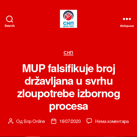
Search
Изборник
СНП
Категорије
СНП
MUP falsifikuje broj
državljana u svrhu
zloupotrebe izbornog
procesa
на
Од
Snp Online
16/07/2020
Нема коментара
Аутор
Датум
MU
чланка
чланка
falsi