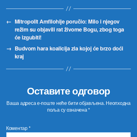
←
Mitropolit Amfilohije poručio: Milo i njegov
režim su objavili rat živome Bogu, zbog toga
će izgubiti!
→
Budvom hara koalicija zla kojoj će brzo doći
kraj
Оставите одговор
Ваша адреса е-поште неће бити објављена.
Неопходна
поља су означена
*
Коментар
*