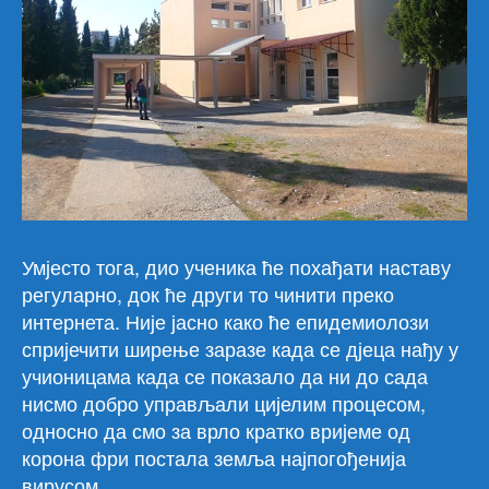
Умјесто тога, дио ученика ће похађати наставу
регуларно, док ће други то чинити преко
интернета. Није јасно како ће епидемиолози
спријечити ширење заразе када се дјеца нађу у
учионицама када се показало да ни до сада
нисмо добро управљали цијелим процесом,
односно да смо за врло кратко вријеме од
корона фри постала земља најпогођенија
вирусом.