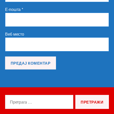
Е-пошта
*
Веб место
Претрага
за: