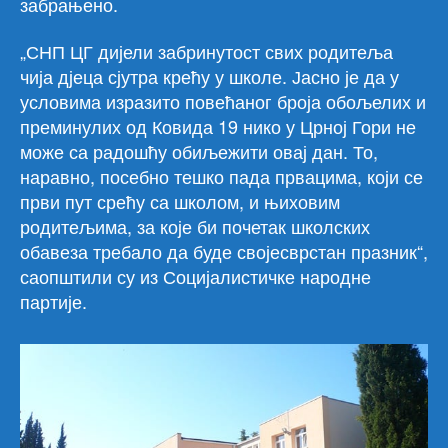
забрањено.
„СНП ЦГ дијели забринутост свих родитеља
чија дјеца сјутра крећу у школе. Јасно је да у
условима изразито повећаног броја обољелих и
преминулих од Ковида 19 нико у Црној Гори не
може са радошћу обиљежити овај дан. То,
наравно, посебно тешко пада првацима, који се
први пут срећу са школом, и њиховим
родитељима, за које би почетак школских
обавеза требало да буде својесврстан празник“,
саопштили су из Социјалистичке народне
партије.