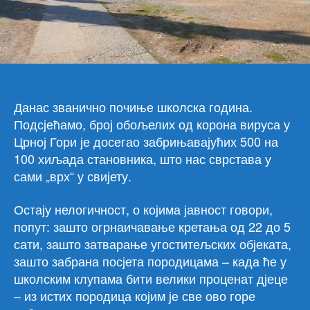
ДА
УЗ
СТ
ПО
ПО
УС
Данас званично почиње школска година.
Подсјећамо, број обољелих од корона вируса у
Црној Гори је досегао забрињавајућих 500 на
100 хиљада становника, што нас сврстава у
сами „врх“ у свијету.
Остају нелогичност, о којима јавност говори,
попут: зашто огрнаичавање кретања од 22 до 5
сати, зашто затварање угоститељских објеката,
зашто забрана посјета породицама – када ће у
школским клупама бити велики проценат дјеце
– из истих породица којим је све ово горе