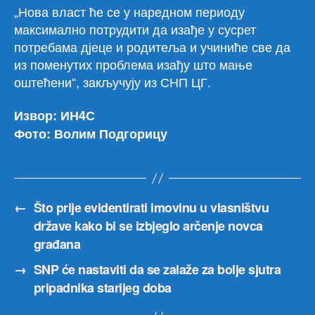
„Нова власт ће се у наредном периоду
максимално потрудити да изађе у сусрет
потребама дјеце и родитеља и учиниће све да
из поменутих проблема изађу што мање
оштећени“, закључују из СНП ЦГ.
Извор: ИН4С
Фото: Волим Подгорицу
←
Što prije evidentirati imovinu u vlasništvu
države kako bi se izbjeglo arčenje novca
građana
→
SNP će nastaviti da se zalaže za bolje sjutra
pripadnika starijeg doba