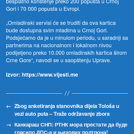
besplatno korištenje preko 200 popusta u Crnoj
Gori i 70 000 popusta u Evropi.
„Omladinski servisi će se truditi da ova kartica
bude dostupna svim mladima u Crnoj Gori.
Podsjećamo da je u minulom periodu, u saradnji sa
partnerima na nacionalnom i lokalnom nivou
podijeljeno preko 10.000 omladinskih kartica širom
Crne Gore“, navodi se u saopštenju Uprave.
Izvor: https://www.vijesti.me
←
Zbog anketiranja stanovnika dijela Tološa u
vezi auto puta – Traže održavanje zbora
→
Канкараш СНП: РТНК мора престати да буде
гласило ДПС-а и њихових полтрона!