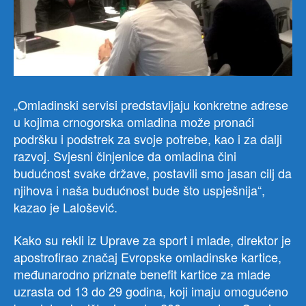
„Omladinski servisi predstavljaju konkretne adrese
u kojima crnogorska omladina može pronaći
podršku i podstrek za svoje potrebe, kao i za dalji
razvoj. Svjesni činjenice da omladina čini
budućnost svake države, postavili smo jasan cilj da
njihova i naša budućnost bude što uspješnija“,
kazao je Lalošević.
Kako su rekli iz Uprave za sport i mlade, direktor je
apostrofirao značaj Evropske omladinske kartice,
međunarodno priznate benefit kartice za mlade
uzrasta od 13 do 29 godina, koji imaju omogućeno