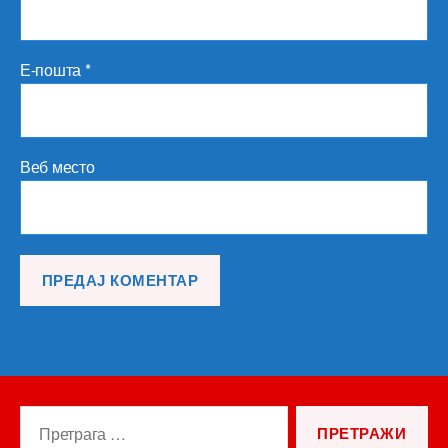
Е-пошта
*
Веб место
Претрага
за: