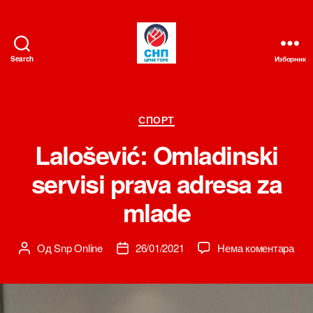
Search
Изборник
СНП
Категорије
СПОРТ
Lalošević: Omladinski
servisi prava adresa za
mlade
на
Од
Snp Online
26/01/2021
Нема коментара
Аутор
Датум
Lalo
чланка
чланка
Oml
serv
pra