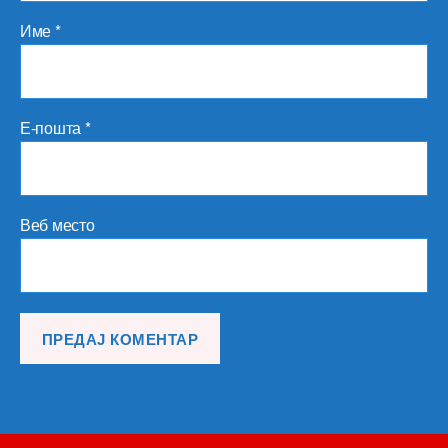
Име
*
Е-пошта
*
Веб место