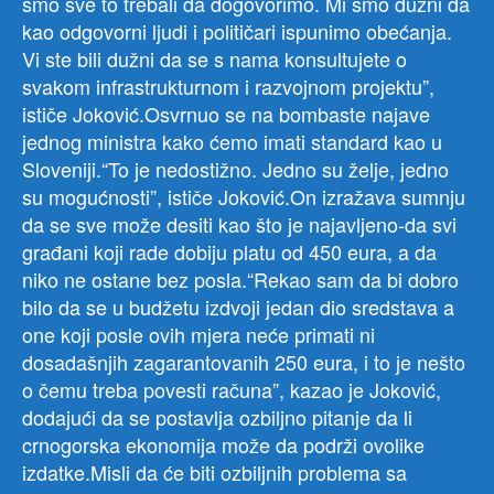
smo sve to trebali da dogovorimo. Mi smo dužni da
kao odgovorni ljudi i političari ispunimo obećanja.
Vi ste bili dužni da se s nama konsultujete o
svakom infrastrukturnom i razvojnom projektu”,
ističe Joković.Osvrnuo se na bombaste najave
jednog ministra kako ćemo imati standard kao u
Sloveniji.“To je nedostižno. Jedno su želje, jedno
su mogućnosti”, ističe Joković.On izražava sumnju
da se sve može desiti kao što je najavljeno-da svi
građani koji rade dobiju platu od 450 eura, a da
niko ne ostane bez posla.“Rekao sam da bi dobro
bilo da se u budžetu izdvoji jedan dio sredstava a
one koji posle ovih mjera neće primati ni
dosadašnjih zagarantovanih 250 eura, i to je nešto
o čemu treba povesti računa”, kazao je Joković,
dodajući da se postavlja ozbiljno pitanje da li
crnogorska ekonomija može da podrži ovolike
izdatke.Misli da će biti ozbiljnih problema sa