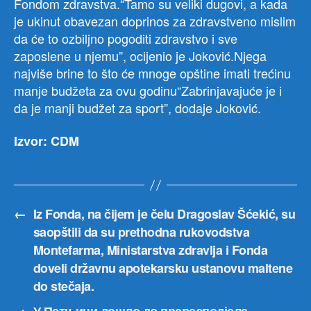
Fondom zdravstva.“Tamo su veliki dugovi, a kada
je ukinut obavezan doprinos za zdravstveno mislim
da će to ozbiljno pogoditi zdravstvo i sve
zaposlene u njemu”, ocijenio je Joković.Njega
najviše brine to što će mnoge opštine imati trećinu
manje budžeta za ovu godinu“Zabrinjavajuće je i
da je manji budžet za sport”, dodaje Joković.
Izvor: CDM
←
Iz Fonda, na čijem je čelu Dragoslav Šćekić, su
saopštili da su prethodna rukovodstva
Montefarma, Ministarstva zdravlja i Fonda
doveli državnu apotekarsku ustanovu maltene
do stečaja.