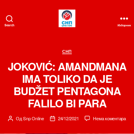
Search
Изборник
СНП
Категорије
СНП
JOKOVIĆ: AMANDMANA
IMA TOLIKO DA JE
BUDŽET PENTAGONA
FALILO BI PARA
на
Од
Snp Online
24/12/2021
Нема коментара
Аутор
Датум
JOK
чланка
чланка
AM