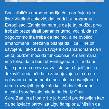
Socijalistička narodna partija će, poručuje njen
lider Vladimir Joković, dati podršku programu
Evropi sad.“Zamjerka nam je da je taj budžet prvo
trebalo prezentirati parlamentarnoj većini, da se
dogovorimo šta treba da radimo, a ne ovoliko
amandmana i otezanja pitanja da li će ili ne biti
usvojeni. I ako budu usvojeni ovi amandmani da li
će taj budžet moći da funkcioniše. Amandmana
ima toliko da je budžet Pentagona mislim da bi
falilo para da se sve završi što smo htjeli”, ističe
Joković, dodajući da je zabrinjavajuće to da su
uglavnom amandmani o socijalnim davanjima, a
nema razvojnih projekata koji bi donijeli radna
mjesta i sprečavalo mlade da idu iz Crne
Gore.Zamjera i tome što je budžet predstavljen kao
da se izvlače parovi za Ligu šampiona.“Mislim da