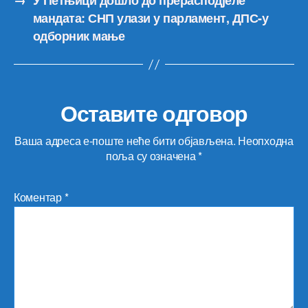
→
У Петњици дошло до прерасподјеле
мандата: СНП улази у парламент, ДПС-у
одборник мање
Оставите одговор
Ваша адреса е-поште неће бити објављена.
Неопходна
поља су означена
*
Коментар
*