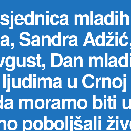
sjednica mladi
, Sandra Adžić,
avgust, Dan mlad
ljudima u Crnoj 
a moramo biti u
o poboljšali živ