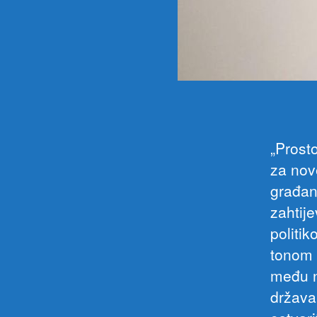
„Prosto
za nov
građan
zahtij
politik
tonom p
među n
država