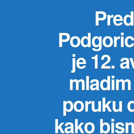
Pred
Podgorica
je 12. 
mladim 
poruku d
kako bism