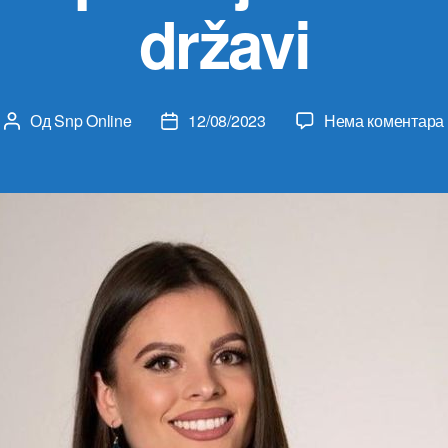
državi
Од
Snp Online
12/08/2023
Нема коментара
Аутор
Датум
чланка
чланка