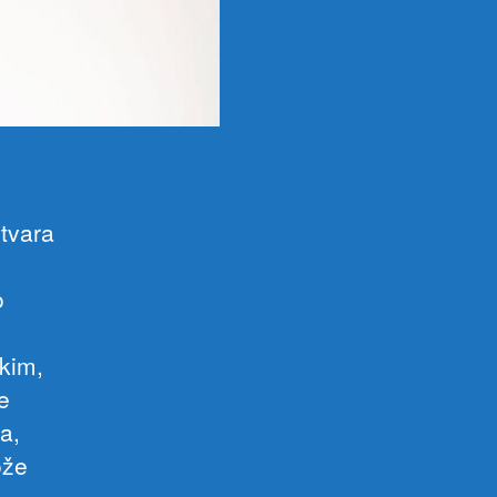
otvara
o
skim,
e
a,
ože