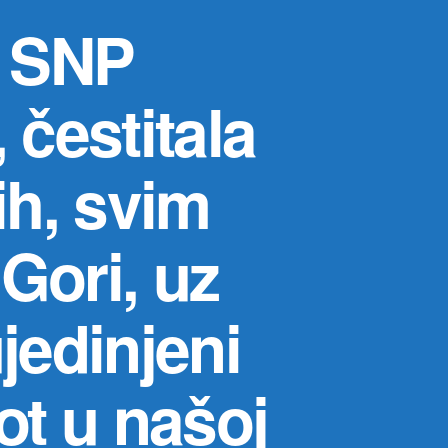
h SNP
 čestitala
ih, svim
Gori, uz
jedinjeni
ot u našoj