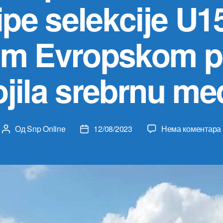
ipe selekcije U15
m Evropskom p
jila srebrnu me
Од
Snp Online
12/08/2023
Нема коментара
Аутор
Датум
чланка
чланка
i
i