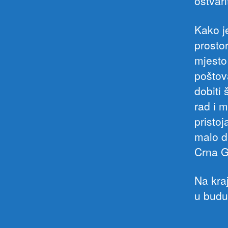
ostvari
Kako je
prosto
mjesto
poštov
dobiti
rad i 
pristoj
malo dr
Crna G
Na kraj
u budu