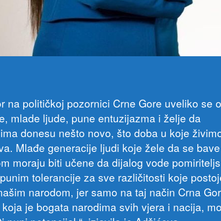
r na političkoj pozornici Crne Gore uveliko se 
e, mlade ljude, pune entuzijazma i želje da
ima donesu nešto novo, što doba u koje živim
eva. Mlađe generacije ljudi koje žele da se bave
om moraju biti učene da dijalog vode pomiritelj
unim tolerancije za sve različitosti koje postoj
ašim narodom, jer samo na taj način Crna Gor
 koja je bogata narodima svih vjera i nacija, m