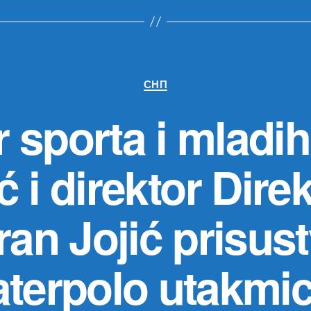
Категорије
СНП
 sporta i mladih
 i direktor Dire
ran Jojić prisust
terpolo utakmi