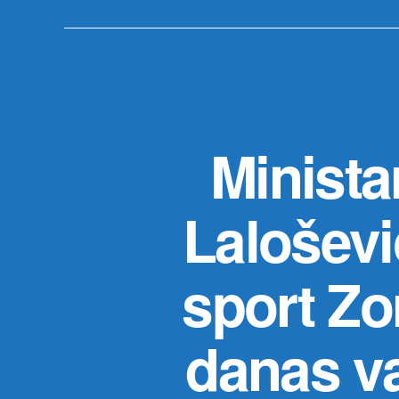
Ministar
Lalošević
sport Zo
danas va