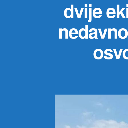
dvije ek
nedavno
osvo