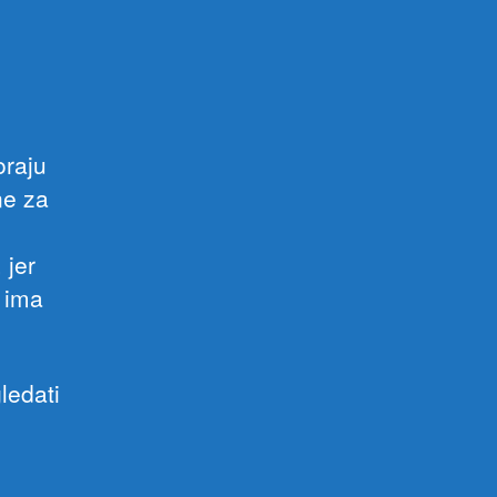
i
e
oraju
ne za
 jer
o ima
ledati