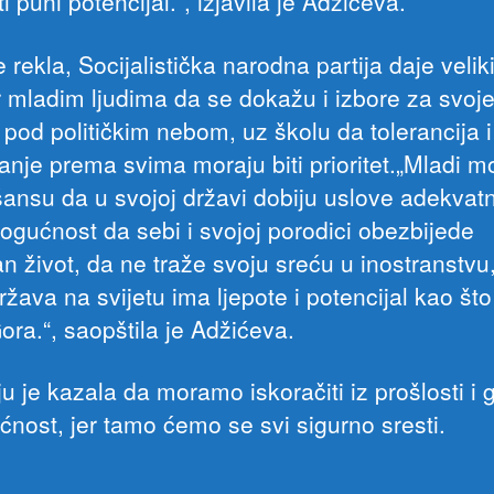
ti puni potencijal.“, izjavila je Adžićeva.
 rekla, Socijalistička narodna partija daje velik
r mladim ljudima da se dokažu i izbore za svoj
 pod političkim nebom, uz školu da tolerancija i
anje prema svima moraju biti prioritet.„Mladi m
 šansu da u svojoj državi dobiju uslove adekvat
mogućnost da sebi i svojoj porodici obezbijede
an život, da ne traže svoju sreću u inostranstvu,
žava na svijetu ima ljepote i potencijal kao št
ora.“, saopštila je Adžićeva.
u je kazala da moramo iskoračiti iz prošlosti i g
ćnost, jer tamo ćemo se svi sigurno sresti.