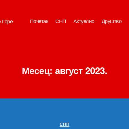
Почетак
СНП
Актуелно
Друштво
е Горе
Месец:
август 2023.
Категорије
СНП