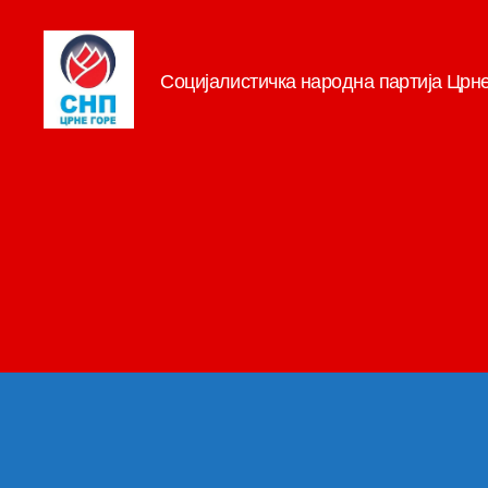
Социјалистичка народна партија Црн
СНП