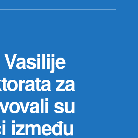
 Vasilije
ktorata za
vovali su
ci između