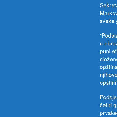
Sekret
Markov
svake 
“Podsta
u obra
puni e
složene
opštin
njihov
opštini
Podsje
četiri
prvake