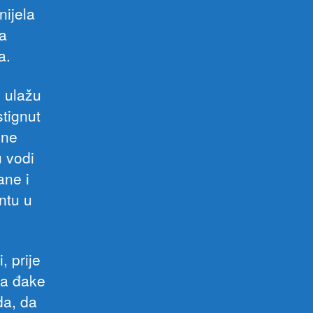
nijela
na
a.
n ulažu
tignut
dne
u vodi
ane i
ntu u
 prije
za đake
da, da