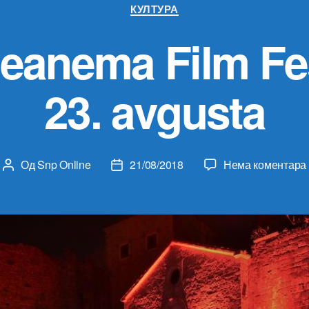
Категорије
КУЛТУРА
Seanema Film Fe
23. avgusta
Од
Snp Online
21/08/2018
Нема коментара
Аутор
Датум
чланка
чланка