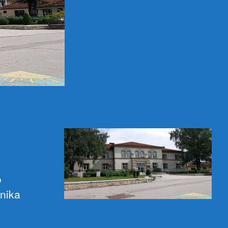
o
nika