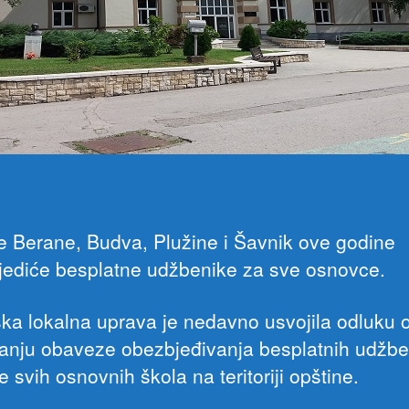
e Berane, Budva, Plužine i Šavnik ove godine
jediće besplatne udžbenike za sve osnovce.
ka lokalna uprava je nedavno usvojila odluku 
vanju obaveze obezbjeđivanja besplatnih udžbe
 svih osnovnih škola na teritoriji opštine.