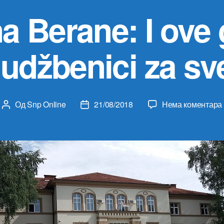
a Berane: I ove
 udžbenici za s
Од
Snp Online
21/08/2018
Нема коментара
Аутор
Датум
чланка
чланка
I