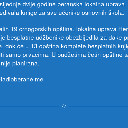
osljednje dvije godine beranska lokalna uprava
eđivala knjige za sve učenike osnovnih škola.
alih 19 crnogorskih opština, lokalna uprava He
je besplatne udžbenike obezbijedila za đake pr
a, dok će u 13 opština komplete besplatnih knj
iti samo prvacima. U budžetima četiri opštine t
nije planirana.
 Radioberane.me