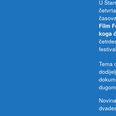
U Star
četvrt
časov
Film F
koga 
četrdes
festiv
Tema o
dodijel
dokume
dugomet
Novina
dvades