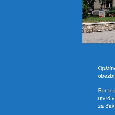
Opštin
obezbi
Berans
utvrđi
za đake