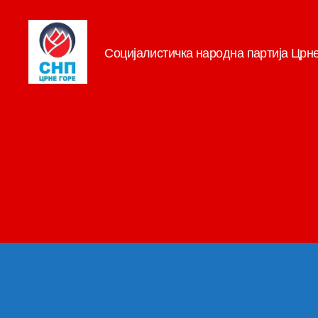
Социјалистичка народна партија Црн
СНП