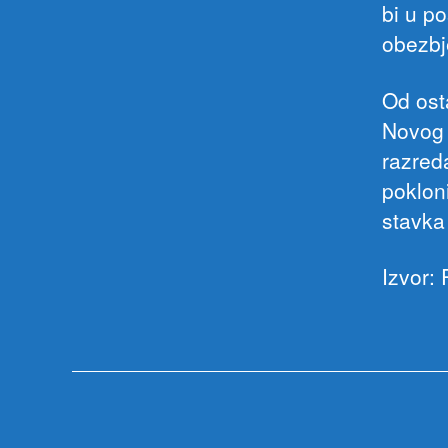
bi u p
obezbj
Od ost
Novog 
razred
poklon
stavka 
Izvor: