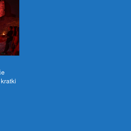
će
 kratki