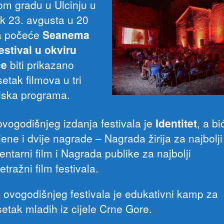
om gradu u Ulcinju u
ak 23. avgusta u 20
a počeće
Seanema
estival u okviru
će
biti prikazano
etak filmova u tri
alska programa.
vogodišnjeg izdanja festivala je
Identitet
, a bi
jene i dvije nagrade – Nagrada žirija za najbolji
ntarni film i Nagrada publike za najbolji
ražni film festivala.
 ovogodišnjeg festivala je edukativni kamp za
etak mladih iz cijele Crne Gore.