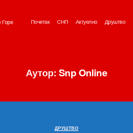
Почетак
СНП
Актуелно
Друштво
е Горе
Аутор:
Snp Online
Категорије
ДРУШТВО