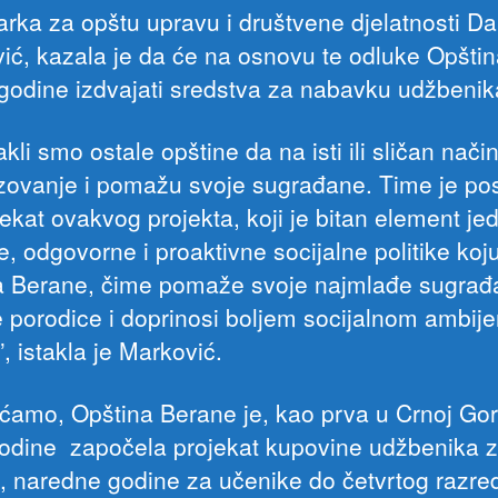
arka za opštu upravu i društvene djelatnosti Da
ić, kazala je da će na osnovu te odluke Opšti
godine izdvajati sredstva za nabavku udžbenik
kli smo ostale opštine da na isti ili sličan nači
zovanje i pomažu svoje sugrađane. Time je pos
fekat ovakvog projekta, koji je bitan element je
, odgovorne i proaktivne socijalne politike koj
a Berane, čime pomaže svoje najmlađe sugrađ
e porodice i doprinosi boljem socijalnom ambije
”, istakla je Marković.
ćamo, Opština Berane je, kao prva u Crnoj Gori,
 godine započela projekat kupovine udžbenika 
, naredne godine za učenike do četvrtog razre