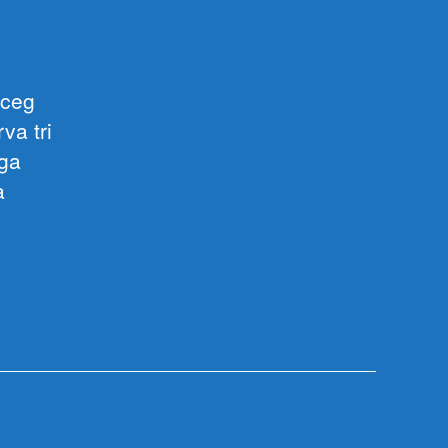
rceg
va tri
iga
a